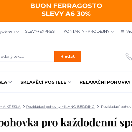
BUON FERRAGOSTO
SLEVY A6 30%
výběrem
SLEVY+EXPRES
KONTAKTY - PRODEJNY
Ví
Hledat
SLA
SKLÁPĚCÍ POSTELE
RELAXAČNÍ POHOVKY 
 A KŘESLA
Rozkládací pohovky MILANO BEDDING
Rozkládací pohov
 pohovka pro každodenní s