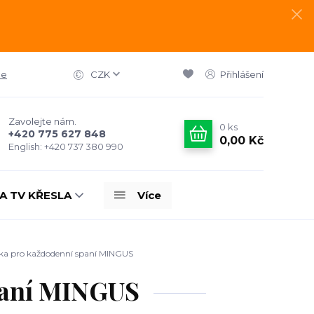
ce
CZK
Přihlášení
Zavolejte nám.
0
ks
+420 775 627 848
0,00 Kč
English: +420 737 380 990
A TV KŘESLA
Více
ka pro každodenní spaní MINGUS
paní MINGUS