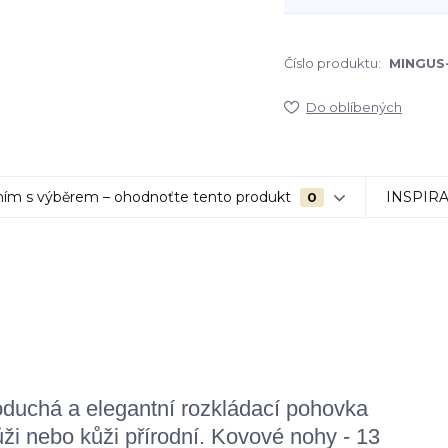
Číslo produktu:
MINGUS
Do oblíbených
ím s výběrem – ohodnoťte tento produkt
INSPIR
0
duchá a elegantní rozkládací pohovka
i nebo kůži přírodní. K
ovové nohy - 13