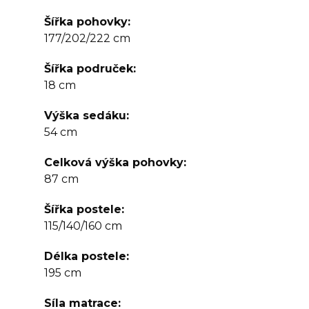
Šířka pohovky
177/202/222 cm
Šířka područek
18 cm
Výška sedáku
54 cm
Celková výška pohovky
87 cm
Šířka postele
115/140/160 cm
Délka postele
195 cm
Síla matrace