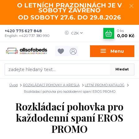
O LETNÍCH PRAZDNINÁCH JE V
SOBOTY ZAVŘENO
OD SOBOTY 27.6. DO 29.8.2026
+420 775 627 848
0
ks
CZK
0,00 Kč
English: +420 737 380 990
Menu
Hledat
Úvod
ROZKLÁDACÍ POHOVKY A KŘESLA
LETNÍ PROMO KATALOG
Rozkládací pohovka pro každodenní spaní EROS PROMO
Rozkládací pohovka pro
každodenní spaní EROS
PROMO