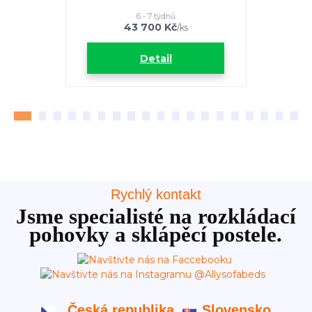
6 - 7 týdnů
43 700 Kč
3
/
ks
Detail
Rychlý kontakt
Jsme specialisté na rozkládací
pohovky a sklápěcí postele.
Česká republika
Slovensko