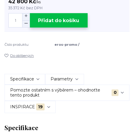
42 800 Kč
/
ks
35 372 Kč
bez DPH
Přidat do košíku
Číslo produktu:
eros-promo /
Do oblíbených
Specifikace
Parametry
Pomozte ostatním s výběrem – ohodnoťte
0
tento produkt
INSPIRACE
19
Specifikace