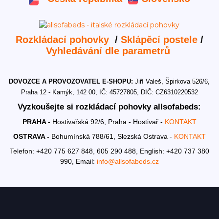
Rozkládací pohovky
/
Sklápěcí postele
/
Vyhledávání dle parametrů
DOVOZCE A PROVOZOVATEL E-SHOPU:
Jiří Valeš, Špirkova 526/6,
Praha 12 - Kamýk, 142 00, IČ: 45727805, DIČ: CZ6310220532
Vyzkoušejte si rozkládací pohovky allsofabeds:
PRAHA -
Hostivařská 92/6, Praha - Hostivař -
KONTAKT
OSTRAVA -
Bohumínská 788/61, Slezská Ostrava -
KONTAKT
Telefon: +420 775 627 848, 605 290 488,
English: +420 737 380
990,
Email:
info@allsofabeds.cz