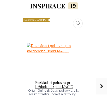
INSPIRACE
19
Doprava ZDARMA
Doprava ZDARM
Rozkládací pohovka pro
Kompaktní
každodenní spaní MAGIC
pro ka
Originální rozkládací pohovka, díky
Jednoduch
své kontrastní úpravě a retro stylu.
čalouněná
Látkový 
Kovové ne