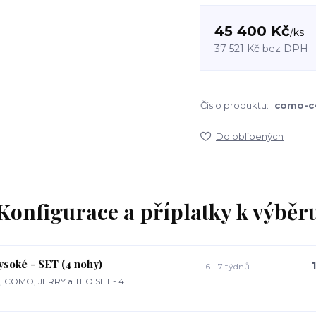
45 400 Kč
/
ks
37 521 Kč
bez DPH
Číslo produktu:
como-c
Do oblíbených
Konfigurace a příplatky k výběr
soké - SET (4 nohy)
6 - 7 týdnů
 COMO, JERRY a TEO SET - 4