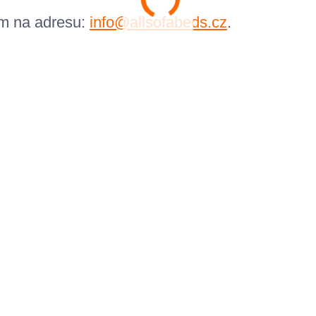
em na adresu:
info@allsofabeds.cz
.