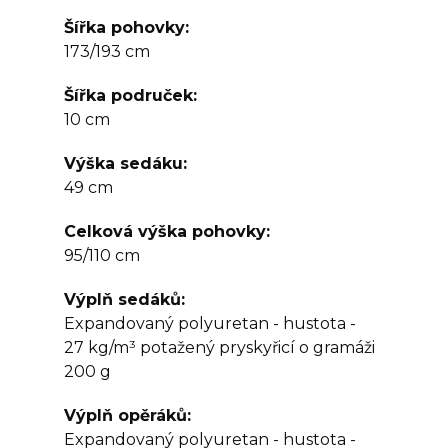
Šířka pohovky
173/193 cm
Šířka područek
10 cm
Výška sedáku
49 cm
Celková výška pohovky
95/110 cm
Výplň sedáků
Expandovaný polyuretan - hustota -
27 kg/m³ potažený pryskyřicí o gramáži
200 g
Výplň opěráků
Expandovaný polyuretan - hustota -