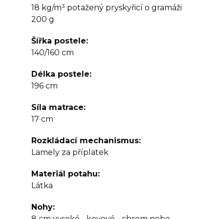
18 kg/m³ potažený pryskyřicí o gramáži
200 g
Šířka postele
140/160 cm
Délka postele
196 cm
Síla matrace
17 cm
Rozkládací mechanismus
Lamely za příplatek
Materiál potahu
Látka
Nohy
8 cm vysoké - kovové - chrom nebo