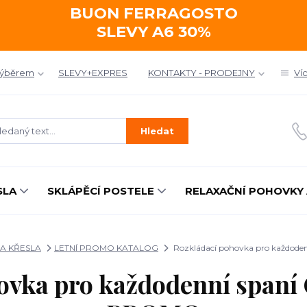
BUON FERRAGOSTO
SLEVY A6 30%
výběrem
SLEVY+EXPRES
KONTAKTY - PRODEJNY
Ví
Hledat
SLA
SKLÁPĚCÍ POSTELE
RELAXAČNÍ POHOVKY 
A KŘESLA
LETNÍ PROMO KATALOG
Rozkládací pohovka pro každo
hovka pro každodenní span