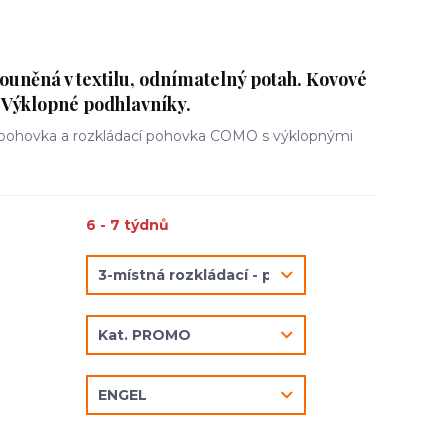
něná v textilu, odnímatelný potah. Kovové
 Výklopné podhlavníky.
pohovka a rozkládací pohovka COMO s výklopnými
6 - 7 týdnů