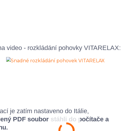
 na video - rozkládání pohovky VITARELAX:
cí je zatím nastaveno do Itálie,
ený PDF soubor stáhli do počítače a
hu.