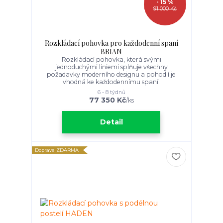
- 15 %
91 000 Kč
Rozkládací pohovka pro každodenní spaní
BRIAN
Rozkládací pohovka, která svými
jednoduchými liniemi splňuje všechny
požadavky moderního designu a pohodlí je
vhodná ke každodennímu spaní.
6 - 8 týdnů
77 350 Kč
/
ks
Detail
Doprava ZDARMA