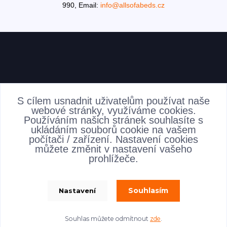
990,
Email:
info@allsofabeds.cz
AKTUALITY
S cílem usnadnit uživatelům používat naše
webové stránky, využíváme cookies.
Používáním našich stránek souhlasíte s
ukládáním souborů cookie na vašem
počítači / zařízení. Nastavení cookies
můžete změnit v nastavení vašeho
prohlížeče.
Souhlasím
Nastavení
allsofabeds
Souhlas můžete odmítnout
zde
.
Vytvořeno na
Eshop-rychle.cz