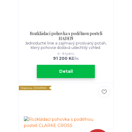
Rozkládací pohovka s podélnou postelí
HADEN
Jednoduché linie a zajímavý prošívaný potah,
který pohovce dodává ušlechtilý vzhled.
6 - 8 týdnů
91 200 Kč
/
ks
Detail
Doprava ZDARMA