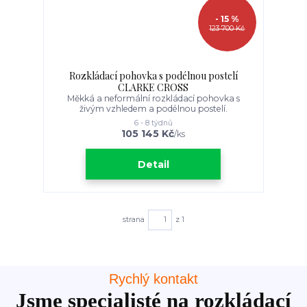
- 15 %
123 700 Kč
Rozkládací pohovka s podélnou postelí
CLARKE CROSS
Měkká a neformální rozkládací pohovka s
živým vzhledem a podélnou postelí.
6 - 8 týdnů
105 145 Kč
/
ks
Detail
strana
z 1
Rychlý kontakt
Jsme specialisté na rozkládací