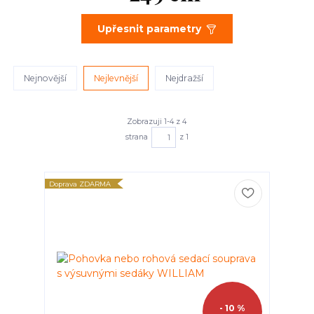
Upřesnit parametry
Nejnovější
Nejlevnější
Nejdražší
Zobrazuji 1-4 z 4
strana
z 1
Doprava ZDARMA
- 10 %