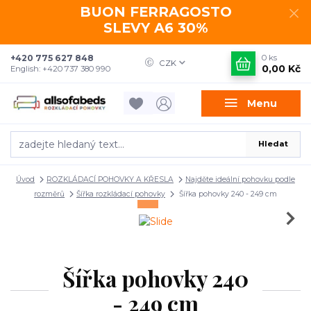
BUON FERRAGOSTO
SLEVY A6 30%
+420 775 627 848
0
ks
CZK
0,00 Kč
English: +420 737 380 990
Menu
Hledat
Úvod
ROZKLÁDACÍ POHOVKY A KŘESLA
Najděte ideální pohovku podle
rozměrů
Šířka rozkládací pohovky
Šířka pohovky 240 - 249 cm
Šířka pohovky 240
- 249 cm