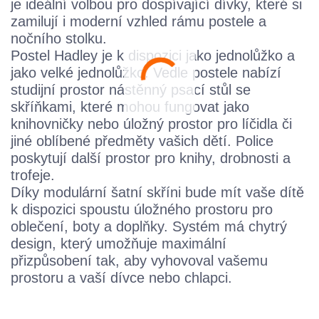
je ideální volbou pro dospívající dívky, které si
zamilují i moderní vzhled rámu postele a
nočního stolku.
Postel Hadley je k dispozici jako jednolůžko a
jako velké jednolůžko. Vedle postele nabízí
studijní prostor nástěnný psací stůl se
skříňkami, které mohou fungovat jako
knihovničky nebo úložný prostor pro líčidla či
jiné oblíbené předměty vašich dětí. Police
poskytují další prostor pro knihy, drobnosti a
trofeje.
Díky modulární šatní skříni bude mít vaše dítě
k dispozici spoustu úložného prostoru pro
oblečení, boty a doplňky. Systém má chytrý
design, který umožňuje maximální
přizpůsobení tak, aby vyhovoval vašemu
prostoru a vaší dívce nebo chlapci.