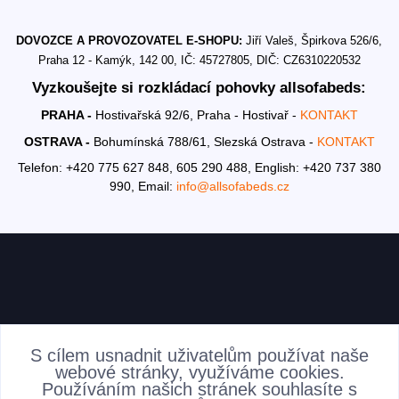
DOVOZCE A PROVOZOVATEL E-SHOPU:
Jiří Valeš, Špirkova 526/6,
Praha 12 - Kamýk, 142 00, IČ: 45727805, DIČ: CZ6310220532
Vyzkoušejte si rozkládací pohovky allsofabeds:
PRAHA -
Hostivařská 92/6, Praha - Hostivař -
KONTAKT
OSTRAVA -
Bohumínská 788/61, Slezská Ostrava -
KONTAKT
Telefon: +420 775 627 848, 605 290 488,
English: +420 737 380
990,
Email:
info@allsofabeds.cz
AKTUALITY
S cílem usnadnit uživatelům používat naše
webové stránky, využíváme cookies.
Používáním našich stránek souhlasíte s