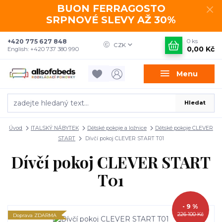
BUON FERRAGOSTO
SRPNOVÉ SLEVY AŽ 30%
+420 775 627 848
0
ks
CZK
0,00 Kč
English: +420 737 380 990
Menu
Hledat
Úvod
ITALSKÝ NÁBYTEK
Dětské pokoje a ložnice
Dětské pokoje CLEVER
START
Dívčí pokoj CLEVER START T01
Dívčí pokoj CLEVER START
T01
- 9 %
226 100 Kč
Doprava ZDARMA