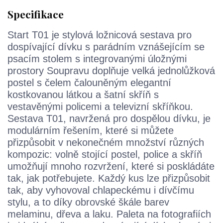
Specifikace
Start T01 je stylová ložnicová sestava pro
dospívající dívku s parádním vznášejícím se
psacím stolem s integrovanými úložnými
prostory Soupravu doplňuje velká jednolůžková
postel s čelem čalouněným elegantní
kostkovanou látkou a šatní skříň s
vestavěnými policemi a televizní skříňkou.
Sestava T01, navržená pro dospělou dívku, je
modulárním řešením, které si můžete
přizpůsobit v nekonečném množství různých
kompozic: volně stojící postel, police a skříň
umožňují mnoho rozvržení, které si poskládáte
tak, jak potřebujete. Každý kus lze přizpůsobit
tak, aby vyhovoval chlapeckému i dívčímu
stylu, a to díky obrovské škále barev
melaminu, dřeva a laku. Paleta na fotografiích