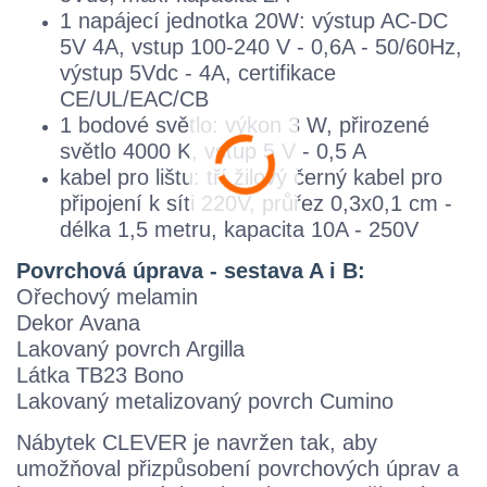
1 napájecí jednotka 20W: výstup AC-DC
5V 4A, vstup 100-240 V - 0,6A - 50/60Hz,
výstup 5Vdc - 4A, certifikace
CE/UL/EAC/CB
1 bodové světlo: výkon 3 W, přirozené
světlo 4000 K, vstup 5 V - 0,5 A
kabel pro lištu: tří žilový černý kabel pro
připojení k síti 220V, průřez 0,3x0,1 cm -
délka 1,5 metru, kapacita 10A - 250V
Povrchová úprava - sestava A i B:
Ořechový melamin
Dekor Avana
Lakovaný povrch Argilla
Látka TB23 Bono
Lakovaný metalizovaný povrch Cumino
Nábytek CLEVER je navržen tak, aby
umožňoval přizpůsobení povrchových úprav a