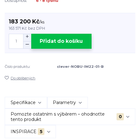
Dostupnost
6 - 8 týdnů
183 200 Kč
/
ks
163 571 Kč
bez DPH
Přidat do košíku
Číslo produktu:
clever-NOBU-IM22-01-B
Do oblíbených
Specifikace
Parametry
Pomozte ostatním s výběrem – ohodnoťte
0
tento produkt
INSPIRACE
5