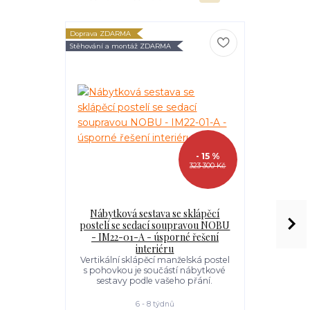
Doprava ZDARMA
Doprava ZDARM
Stěhování a montáž ZDARMA
Stěhování a mon
- 15 %
323 300 Kč
Nábytková sestava se sklápěcí
Sklápěcí p
postelí se sedací soupravou NOBU
- IM22-01-A - úsporné řešení
Vertiká
vyklápěcím
interiéru
postele o t
Vertikální sklápěcí manželská postel
použít sa
s pohovkou je součástí nábytkové
náb
sestavy podle vašeho přání.
6 - 8 týdnů