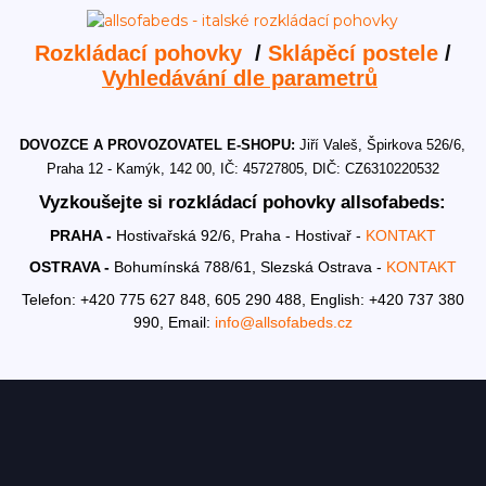
Rozkládací pohovky
/
Sklápěcí postele
/
Vyhledávání dle parametrů
DOVOZCE A PROVOZOVATEL E-SHOPU:
Jiří Valeš, Špirkova 526/6,
Praha 12 - Kamýk, 142 00, IČ: 45727805, DIČ: CZ6310220532
Vyzkoušejte si rozkládací pohovky allsofabeds:
PRAHA -
Hostivařská 92/6, Praha - Hostivař -
KONTAKT
OSTRAVA -
Bohumínská 788/61, Slezská Ostrava -
KONTAKT
Telefon: +420 775 627 848, 605 290 488,
English: +420 737 380
990,
Email:
info@allsofabeds.cz