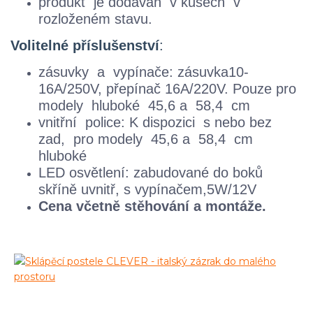
produkt je dodáván
v kusech
v
rozloženém stavu.
Volitelné příslušenství
:
zásuvky
a
vypínače
:
zásuvka
10-
16A
/
250V
, přepínač
16A/
220V
.
Pouze pro
modely
hluboké 45,6
a
58,4
cm
vnitřní
police
:
K dispozici
s nebo bez
zad,
pro modely
45,6
a
58,4
cm
hluboké
LED osvětlení
: zabudované do boků
skříně uvnitř, s
vypínačem,
5W
/
12V
Cena včetně stěhování a montáže.