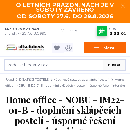
O LETNÍCH PRAZDNINÁCH JE V
SOBOTY ZAVŘENO
OD SOBOTY 27.6. DO 29.8.2026
+420 775 627 848
0
ks
CZK
0,00 Kč
English: +420 737 380 990
Menu
Hledat
Úvod
SKLÁPĚCÍ POSTELE
Nábytkové sestavy se sklápěcí posteli
Home
office - NOBU - IM22-01-B - doplnění sklápěcích postelí - úsporné řešení interiéru
Home office - NOBU - IM22-
01-B - doplnění sklápěcích
postelí - úsporné řešení