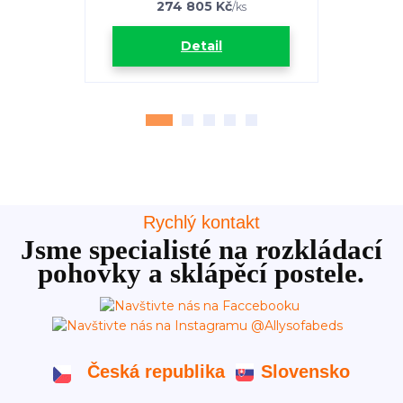
274 805 Kč
1
/
ks
Detail
Rychlý kontakt
Jsme specialisté na rozkládací
pohovky a sklápěcí postele.
Česká republika
Slovensko