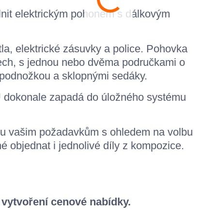
lnit elektrickým pohonem s dálkovým
la, elektrické zásuvky a police. Pohovka
tech, s jednou nebo dvěma područkami o
t podnožkou a sklopnými sedáky.
U dokonale zapadá do úložného systému
íru vašim požadavkům s ohledem na volbu
é objednat i jednolivé díly z kompozice.
 vytvoření cenové nabídky.