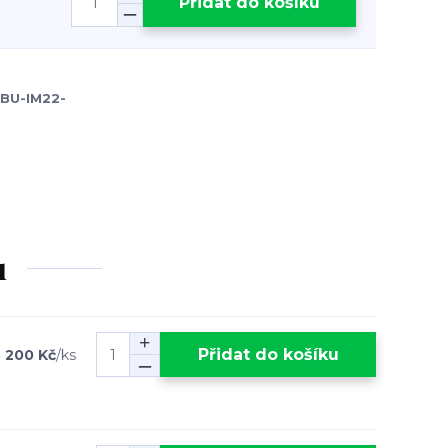
Přidat do košíku
OBU-IM22-
u
Přidat do košíku
 200 Kč
/
ks