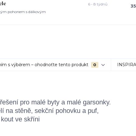
ele
6 - 8 týdnů
35
trickým pohonem s dálkovým
ím s výběrem – ohodnoťte tento produkt
INSPIR
0
ešení pro malé byty a malé garsonky.
í na stěně, sekční pohovku a puf,
 kout ve skříni