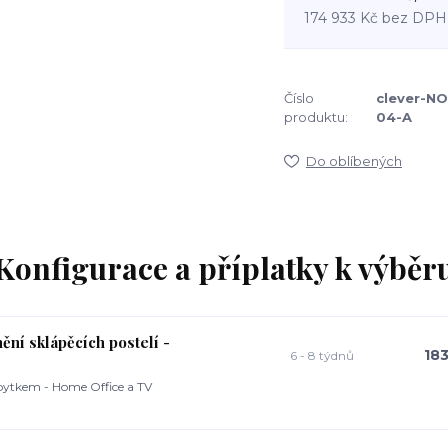
174 933 Kč
bez DPH
Číslo
clever-N
produktu:
04-A
Do oblíbených
Konfigurace a příplatky k výběr
ní sklápěcích postelí -
183
6 - 8 týdnů
ábytkem - Home Office a TV