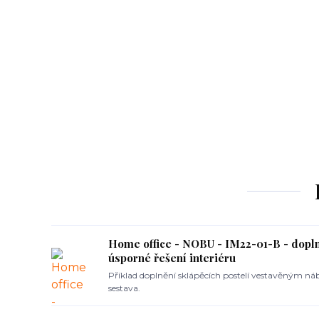
Home office - NOBU - IM22-01-B - doplně
úsporné řešení interiéru
Příklad doplnění sklápěcích postelí vestavěným n
sestava.