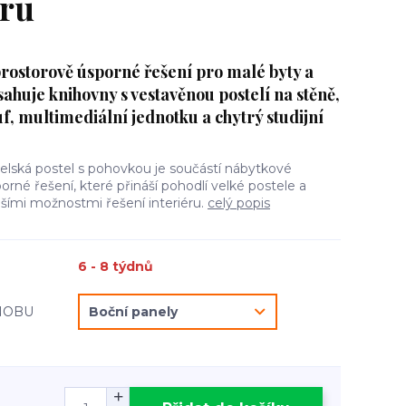
éru
ostorově úsporné řešení pro malé byty a
huje knihovny s vestavěnou postelí na stěně,
f, multimediální jednotku a chytrý studijní
želská postel s pohovkou je součástí nábytkové
orné řešení, které přináší pohodlí velké postele a
šími možnostmi řešení interiéru.
celý popis
6 - 8 týdnů
 NOBU