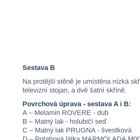
Sestava B
Na protější stěně je umístěna nízká skř
televizní stojan, a dvě šatní skříně.
Povrchová úprava - sestava A i B:
A – Melamin ROVERE - dub
B – Matný lak - holubičí seď
C – Matný lak PRUGNA - švestková
D – Potahová látka MARMOLADA M0