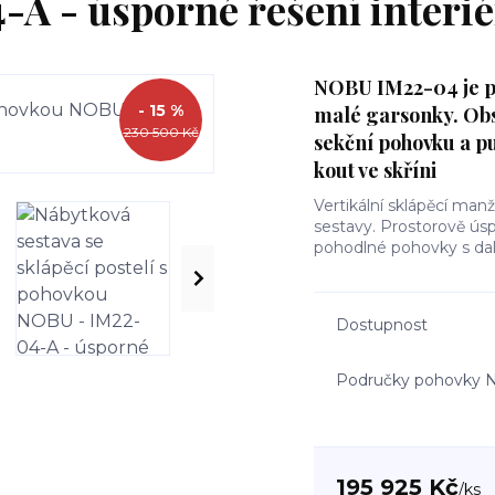
-A - úsporné řešení interi
NOBU IM22-04 je pr
- 15 %
malé garsonky. Obsa
230 500 Kč
sekční pohovku a pu
kout ve skříni
Vertikální sklápěcí man
sestavy. Prostorově úsp
pohodlné pohovky s dal
Dostupnost
Područky pohovky
195 925 Kč
/
ks