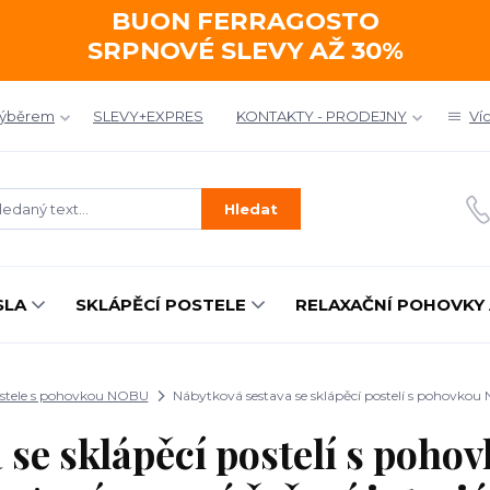
BUON FERRAGOSTO
SRPNOVÉ SLEVY AŽ 30%
výběrem
SLEVY+EXPRES
KONTAKTY - PRODEJNY
Ví
Hledat
SLA
SKLÁPĚCÍ POSTELE
RELAXAČNÍ POHOVKY 
ostele s pohovkou NOBU
Nábytková sestava se sklápěcí postelí s pohovkou 
 se sklápěcí postelí s poh