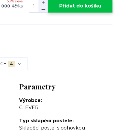
50 % sleva
Přidat do košíku
 000 Kč
/
ks
ACE
4
Parametry
Výrobce
CLEVER
Typ sklápěcí postele
Sklápěcí postel s pohovkou