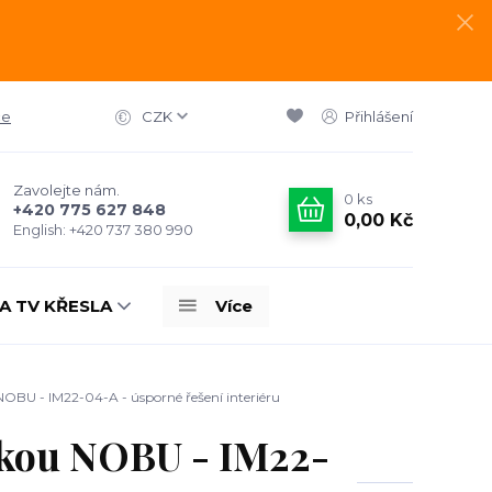
ce
CZK
Přihlášení
Zavolejte nám.
0
ks
+420 775 627 848
0,00 Kč
English: +420 737 380 990
A TV KŘESLA
Více
NOBU - IM22-04-A - úsporné řešení interiéru
ovkou NOBU - IM22-