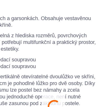
ech a garsonkách. Obsahuje vestavěnou
kříně.
telná z hlediska rozměrů, povrchových
í potřebují multifunkční a praktický prostor,
estetiky.
tikálně otevíratelné dvoulůžko ve skříni,
cm je pohodlné lůžko pro dvě osoby. Díky
mu lze postel bez námahy a zcela
jsou jednoduché operace, není nutné
duše zasunou pod základnu postele.