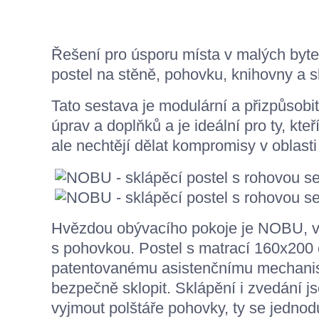
Řešení pro úsporu místa v malých byt
postel na stěně, pohovku, knihovny a s
Tato sestava je modulární a přizpůsobi
úprav a doplňků a je ideální pro ty, kteř
ale nechtějí dělat kompromisy v oblasti 
Hvězdou obývacího pokoje je NOBU, ver
s pohovkou. Postel s matrací 160x200 
patentovanému asistenčnímu mechanis
bezpečně sklopit. Sklápění i zvedání 
vyjmout polštáře pohovky, ty se jedno