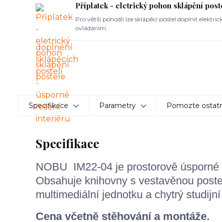
Příplatek - eletrický pohon sklápění post
Pro větší pohodlí lze sklápěcí postel doplnit elek
ovládáním.
Specifikace
Parametry
Pomozte ostatn
Specifikace
NOBU IM22-04 je prostorově úsporné ř
Obsahuje knihovny s vestavěnou postel
multimediální jednotku a chytrý studijní
Cena včetně stěhování a montáže.