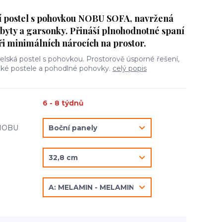
í postel s pohovkou NOBU SOFA, navržená
 byty a garsonky. Přináší plnohodnotné spaní
ři minimálních nárocích na prostor.
želská postel s pohovkou. Prostorově úsporné řešení,
elké postele a pohodlné pohovky.
celý popis
6 - 8 týdnů
 NOBU