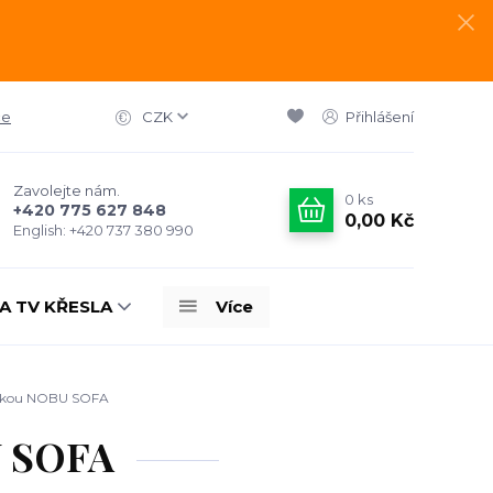
ce
CZK
Přihlášení
Zavolejte nám.
0
ks
+420 775 627 848
0,00 Kč
English: +420 737 380 990
A TV KŘESLA
Více
hovkou NOBU SOFA
U SOFA