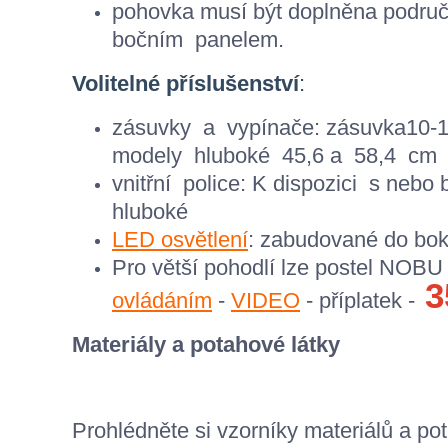
p
ohovka
musí být doplněna
podru
bočním
panelem.
Volitelné příslušenství
:
zásuvky
a
vypínače
:
zásuvka
10-
modely
hluboké 45,6
a
58,4
cm
vnitřní
police
:
K dispozici
s nebo 
hluboké
LED osvětlení
: zabudované do boků
Pro větší pohodlí lze postel NOBU
3
ovládáním
-
VIDEO
- příplatek -
Materiály a potahové látky
Prohlédněte si vzorníky materiálů a po