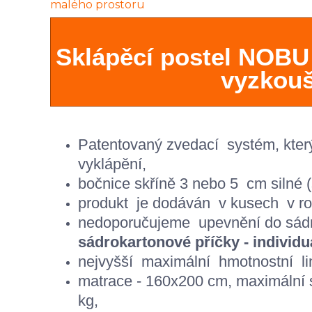
Sklápěcí postel NOBU
vyzkouš
Patentovaný zvedací systém, který 
vyklápění,
bočnice skříně 3 nebo 5
cm silné 
produkt je dodáván
v kusech
v r
n
edoporučujeme
upevnění
do
sád
sádrokartonové příčky - individuá
nejvyšší
maximální
hmotnostní li
matrace
-
160
x
200
cm, maximální s
kg,