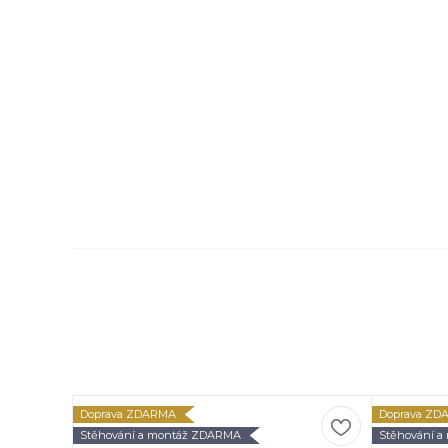
Doprava ZDARMA
Doprava ZD
Stěhování a montáž ZDARMA
Stěhování 