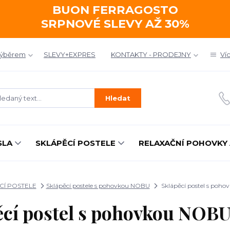
BUON FERRAGOSTO
SRPNOVÉ SLEVY AŽ 30%
výběrem
SLEVY+EXPRES
KONTAKTY - PRODEJNY
Ví
Hledat
SLA
SKLÁPĚCÍ POSTELE
RELAXAČNÍ POHOVKY 
CÍ POSTELE
Sklápěcí postele s pohovkou NOBU
Sklápěcí postel s po
ěcí postel s pohovkou NOB