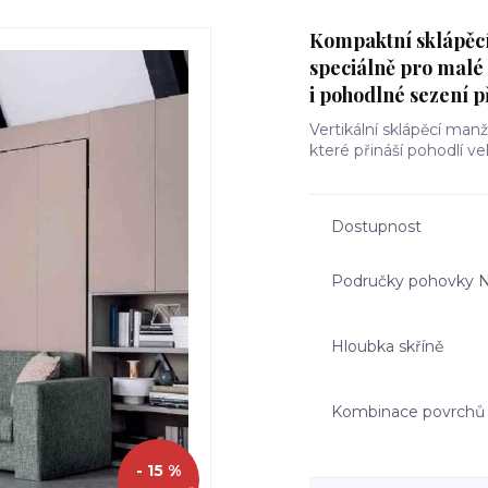
Kompaktní sklápěc
speciálně pro malé
i pohodlné sezení p
Vertikální sklápěcí man
které přináší pohodlí v
Dostupnost
Područky pohovky
Hloubka skříně
Kombinace povrchů
- 15 %