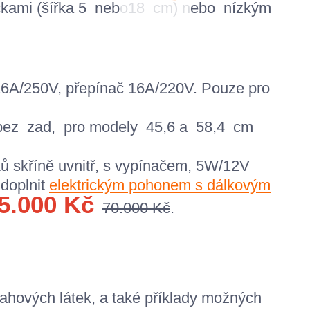
čkami
(šířka
5
nebo
18
cm
)
nebo
nízkým
16A
/
250V
, přepínač
16A/
220V
.
Pouze pro
bez
zad,
pro modely
45,6
a
58,4
cm
 skříně uvnitř, s
vypínačem,
5W
/
12V
 doplnit
elektrickým pohonem s dálkovým
5.000 Kč
70.000 Kč
.
tahových látek,
a také
příklady možných