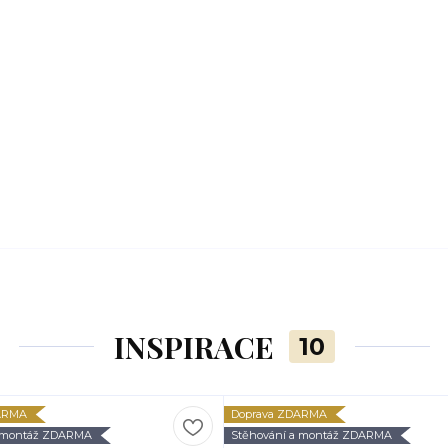
INSPIRACE
10
ARMA
Doprava ZDARMA
a montáž ZDARMA
Stěhování a montáž ZDARMA