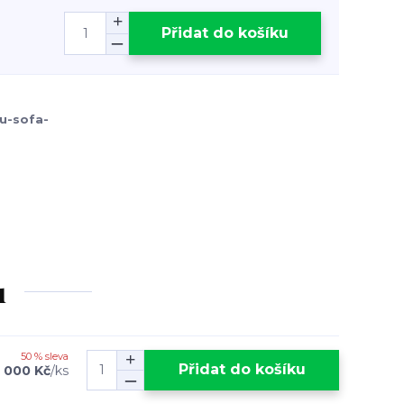
Přidat do košíku
u-sofa-
u
50 % sleva
Přidat do košíku
 000 Kč
/
ks