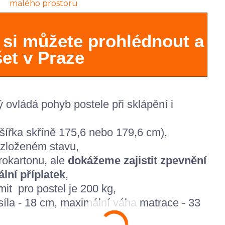
 si můžete prohlédnout a
et v Praze
ovládá pohyb postele při sklápění i
(šířka skříně 175,6 nebo 179,6 cm)
,
ozloženém stavu,
rokartonu, ale
dokážeme zajistit zpevnění
lní příplatek
,
mit
pro
postel je
200
k
g,
íla - 1
8
cm, m
aximální
váha matrace -
33