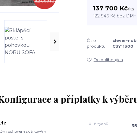
162 000 Kč
137 700 Kč
/
ks
122 946 Kč
bez DPH
Číslo
clever-nob
produktu:
C3Y11300
Do oblíbených
Konfigurace a příplatky k výběr
ele
6 - 8 týdnů
35
trickým pohonem s dálkovým