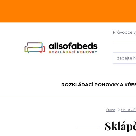
Průvodce 
ROZKLÁDACÍ POHOVKY A KŘE
Úvod
SKLÁPĚ
Skláp