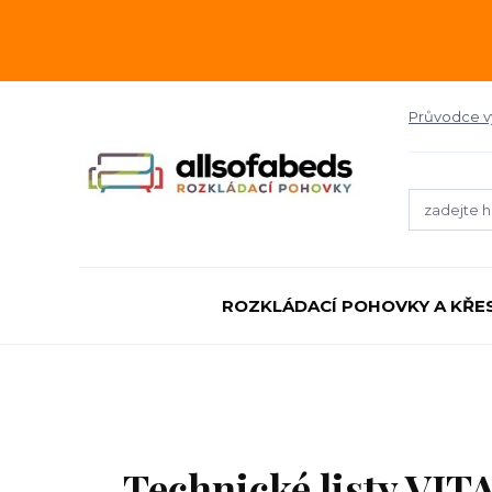
Průvodce 
ROZKLÁDACÍ POHOVKY A KŘE
Technické listy VI