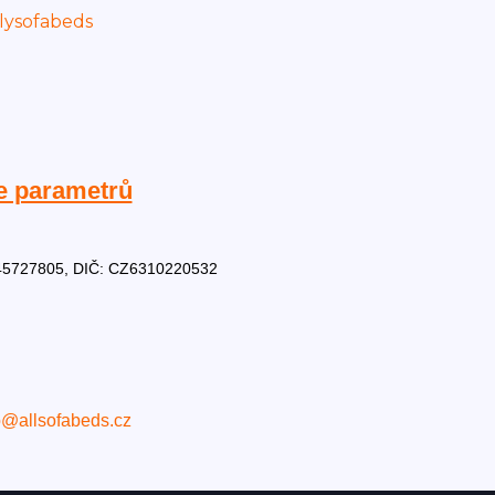
e parametrů
Č: 45727805, DIČ: CZ6310220532
o@allsofabeds.cz