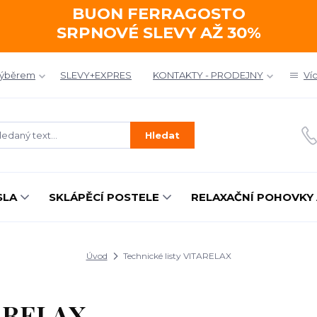
BUON FERRAGOSTO
SRPNOVÉ SLEVY AŽ 30%
výběrem
SLEVY+EXPRES
KONTAKTY - PRODEJNY
Ví
Hledat
SLA
SKLÁPĚCÍ POSTELE
RELAXAČNÍ POHOVKY 
Úvod
Technické listy VITARELAX
TARELAX