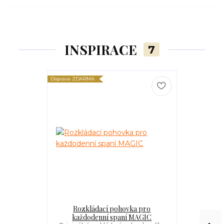
INSPIRACE
7
Doprava ZDARMA
Doprava ZDARM
Rozkládací pohovka pro
Kompaktní 
každodenní spaní MAGIC
každode