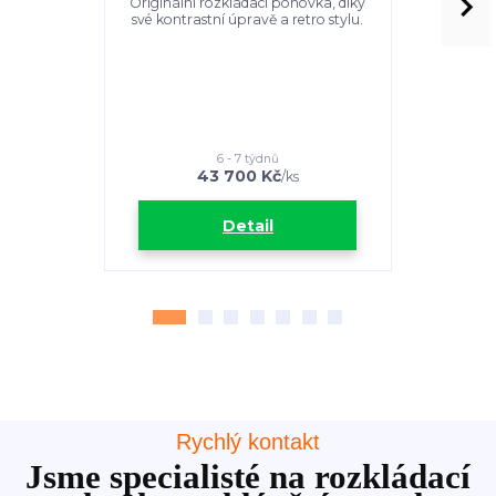
Originální rozkládací pohovka, díky
Pohovky a
své kontrastní úpravě a retro stylu.
jednoduc
přizpůso
6 - 7 týdnů
43 700 Kč
2
/
ks
Detail
Rychlý kontakt
Jsme specialisté na rozkládací