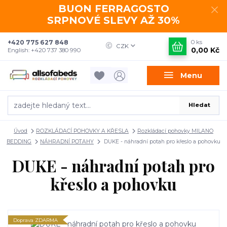
BUON FERRAGOSTO
SRPNOVÉ SLEVY AŽ 30%
+420 775 627 848
0
ks
CZK
0,00 Kč
English: +420 737 380 990
Menu
Hledat
Úvod
ROZKLÁDACÍ POHOVKY A KŘESLA
Rozkládací pohovky MILANO
BEDDING
NÁHRADNÍ POTAHY
DUKE - náhradní potah pro křeslo a pohovku
DUKE - náhradní potah pro
křeslo a pohovku
Doprava ZDARMA