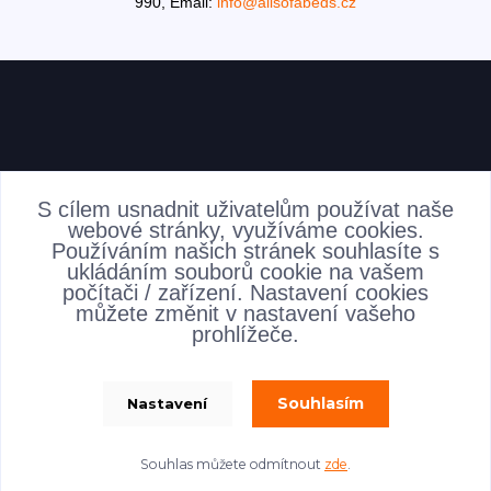
990,
Email:
info@allsofabeds.cz
AKTUALITY
S cílem usnadnit uživatelům používat naše
webové stránky, využíváme cookies.
Používáním našich stránek souhlasíte s
ukládáním souborů cookie na vašem
počítači / zařízení. Nastavení cookies
můžete změnit v nastavení vašeho
prohlížeče.
Souhlasím
Nastavení
allsofabeds
Souhlas můžete odmítnout
zde
.
Vytvořeno na
Eshop-rychle.cz