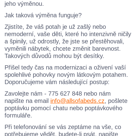
jeho výměnou.
Jak taková výměna funguje?
Zjistíte, že váš potah je už zašlý nebo
nemoderní, vaše děti, které ho intenzivně ničily
a špinily, už odrostly, že jste se přestěhovali,
vyměnili nábytek, chcete změnit barevnost.
Takových důvodů mohou být desítky.
Přišel tedy čas na modernizaci a oživení vaší
spolehlivé pohovky novým látkovým potahem.
Doporučujeme vám následující postup:
Zavolejte nám - 775 627 848 nebo nám
napište na email
info@allsofabeds.cz
, pošlete
poptávku pomocí chatu nebo poptávkového
formuláře.
Při telefonování se vás zeptáme na vše, co
potřebujeme vědět, budete-li psát, napište