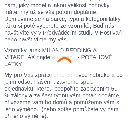
nám, jaký model a jakou velikost pohovky
máte, my už se vás potom doptáme.
Domluvíme se na barvě, typu a kategorii látky,
látku si poté vyberete ze vzorníků, Buď nás
navštívíte vy v Předváděcím studiu v Hostivaři
nebo navštívíme my vás.
Vzorníky látek MILANO BEDDING A
VITARELAX najdete v menu - POTAHOVÉ
LÁTKY.
My pro Vás zpracujeme cenovou nabídku a po
jejím odsouhlašení uzavřeme spolu
objednávku, kterou podpoříte zaplacením 50
% zálohy a za šest týdnů vám potah dodáme,
přivezeme vám ho domů a pomůžeme vám s
jeho výměnou (nebo spíše pomůžete vy nám
při jeho výměně).