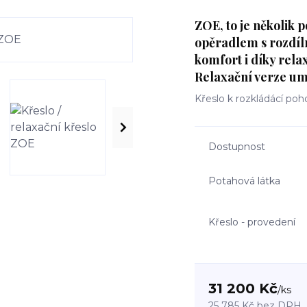
ZOE, to je několik 
opěradlem s rozdíl
komfort i díky rela
Relaxační verze um
Křeslo k rozkládácí po
Dostupnost
Potahová látka
Křeslo - provedení
31 200 Kč
/
ks
25 785 Kč
bez DPH