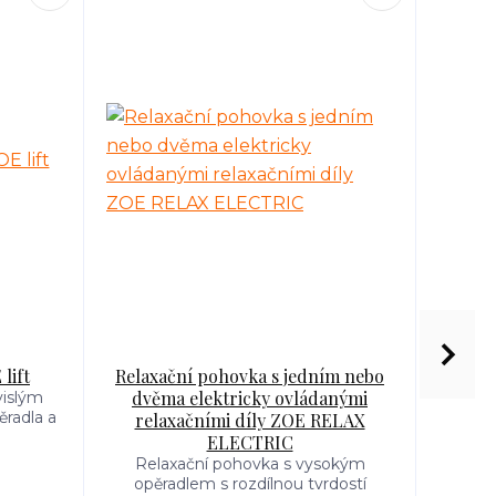
lift
Relaxační pohovka s jedním nebo
Komp
dvěma elektricky ovládanými
pr
vislým
radla a
relaxačními díly ZOE RELAX
Jedno
čal
ELECTRIC
Látkov
Relaxační pohovka s vysokým
n
opěradlem s rozdílnou tvrdostí