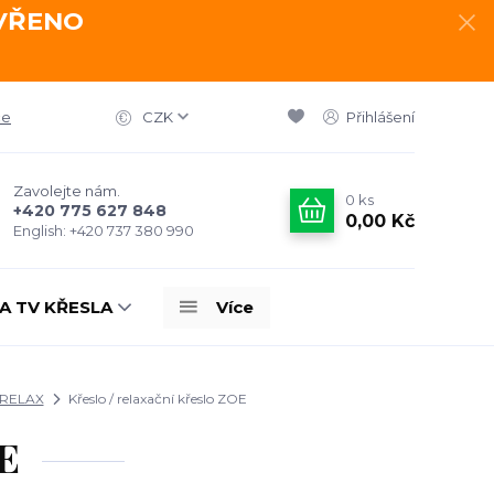
AVŘENO
ce
CZK
Přihlášení
Zavolejte nám.
0
ks
+420 775 627 848
0,00 Kč
English: +420 737 380 990
A TV KŘESLA
Více
 RELAX
Křeslo / relaxační křeslo ZOE
OE