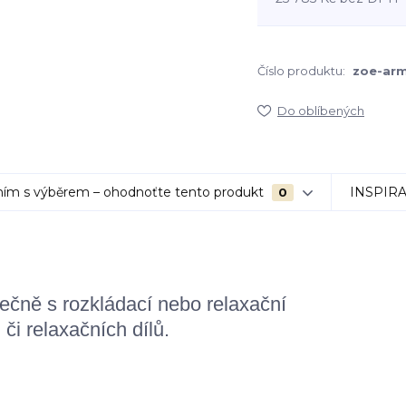
Číslo produktu:
zoe-arm
Do oblíbených
ím s výběrem – ohodnoťte tento produkt
INSPIR
0
ečně s rozkládací nebo relaxační
i relaxačních dílů.