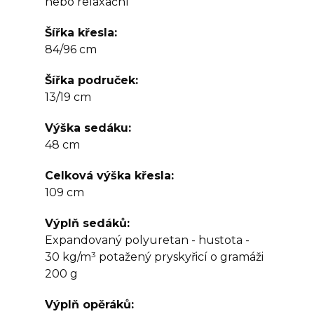
nebo relaxační
Šířka křesla
84/96 cm
Šířka područek
13/19 cm
Výška sedáku
48 cm
Celková výška křesla
109 cm
Výplň sedáků
Expandovaný polyuretan - hustota -
30 kg/m³ potažený pryskyřicí o gramáži
200 g
Výplň opěráků