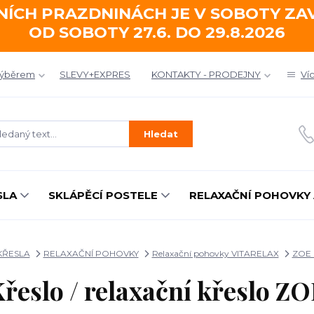
NÍCH PRAZDNINÁCH JE V SOBOTY Z
OD SOBOTY 27.6. DO 29.8.2026
výběrem
SLEVY+EXPRES
KONTAKTY - PRODEJNY
Ví
Hledat
SLA
SKLÁPĚCÍ POSTELE
RELAXAČNÍ POHOVKY 
KŘESLA
RELAXAČNÍ POHOVKY
Relaxační pohovky VITARELAX
ZOE
řeslo / relaxační křeslo Z