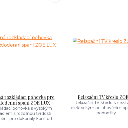
á rozkládací pohovka pro
Relaxační TV křeslo ZOE 
dodenní spaní ZOE LUX
Relaxační TV křeslo s nezá
elektrickým polohováním opě
ládací pohovka s vysokým
podnožky.
adlem s rozdílnou tvrdostí
nění, pro dokonalý komfort.