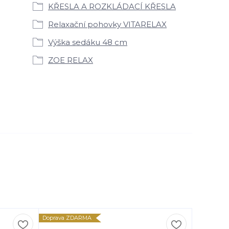
KŘESLA A ROZKLÁDACÍ KŘESLA
Relaxační pohovky VITARELAX
Výška sedáku 48 cm
ZOE RELAX
Doprava ZDARMA
Doprava Z