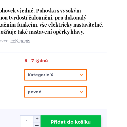
pohovek v jedné. Pohovka s vysokým
nou tvrdostí čalounění, pro dokonalý
xačním funkcím, vše elektricky nastavitelné.
ožňuje také nastavení opěrky hlavy.
hovce.
celý popis
6 - 7 týdnů
Přidat do košíku