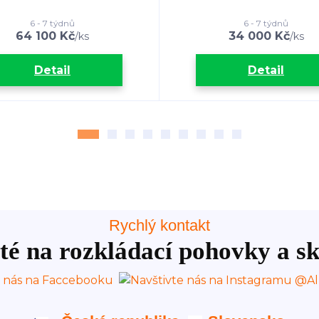
6 - 7 týdnů
6 - 7 týdnů
64 100 Kč
34 000 Kč
/
ks
/
ks
Detail
Detail
Rychlý kontakt
té na rozkládací pohovky a sk