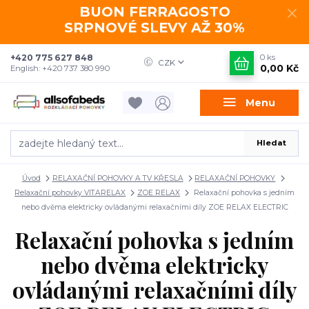
BUON FERRAGOSTO
SRPNOVÉ SLEVY AŽ 30%
+420 775 627 848
0
ks
CZK
0,00 Kč
English: +420 737 380 990
Menu
Hledat
Úvod
RELAXAČNÍ POHOVKY A TV KŘESLA
RELAXAČNÍ POHOVKY
Relaxační pohovky VITARELAX
ZOE RELAX
Relaxační pohovka s jedním
nebo dvěma elektricky ovládanými relaxačními díly ZOE RELAX ELECTRIC
Relaxační pohovka s jedním
nebo dvěma elektricky
ovládanými relaxačními díly