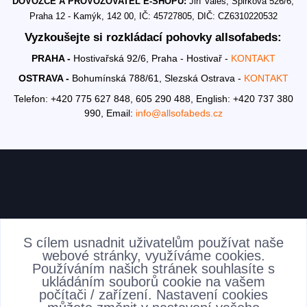
DOVOZCE A PROVOZOVATEL E-SHOPU:
Jiří Valeš, Špirkova 526/6,
Praha 12 - Kamýk, 142 00, IČ: 45727805, DIČ: CZ6310220532
Vyzkoušejte si rozkládací pohovky allsofabeds:
PRAHA -
Hostivařská 92/6, Praha - Hostivař -
KONTAKT
OSTRAVA -
Bohumínská 788/61, Slezská Ostrava -
KONTAKT
Telefon: +420 775 627 848, 605 290 488,
English: +420 737 380
990,
Email:
info@allsofabeds.cz
AKTUALITY
S cílem usnadnit uživatelům používat naše
webové stránky, využíváme cookies.
Používáním našich stránek souhlasíte s
ukládáním souborů cookie na vašem
počítači / zařízení. Nastavení cookies