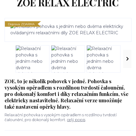
ZOE RELAX ELECTRIC
Doprava ZDARMA
ZOE, to je několik pohovek v jedné. Pohovka s
vysokým opěradlem s rozdílnou tvrdostí čalounění,
pro dokonalý komfort i díky relaxačním funkcím, vše
elektricky nastavitelné. Relaxační verze umožňuje
také nastavení opěrky hlavy.
Relaxační pohovka s vysokým opěradlem s rozdílnou tvrdostí
čalounění, pro dokonalý komfort.
celý popis