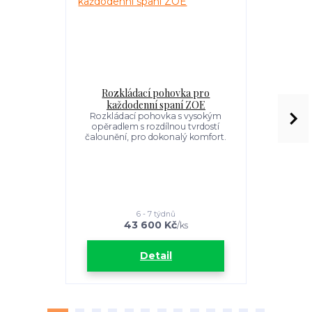
Rozkládací pohovka pro
Křeslo /
každodenní spaní ZOE
Křeslo k
Rozkládací pohovka s vysokým
opěradlem s rozdílnou tvrdostí
čalounění, pro dokonalý komfort.
6 - 7 týdnů
43 600 Kč
/
ks
Detail