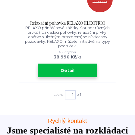
55 700 Kč
Relaxační pohovka RELAXO ELECTRIC
RELAXO přináší nové zážitky. Soubor různých
prvků (rozkládací pohovky, relaxační prvky,
lehátko s úložným prostorem) splní všechny
požadavky. RELAXO můžete mít s dvěma typy
područek.
6 - 7 týdnů
38 990 Kč
/
ks
Detail
strana
z 1
Rychlý kontakt
Jsme specialisté na rozkládací