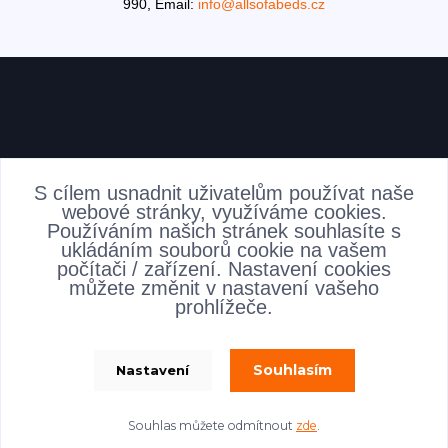
990,
Email:
info@allsofabeds.cz
AKTUALITY
S cílem usnadnit uživatelům používat naše
webové stránky, využíváme cookies.
Používáním našich stránek souhlasíte s
ukládáním souborů cookie na vašem
počítači / zařízení. Nastavení cookies
můžete změnit v nastavení vašeho
prohlížeče.
Souhlasím
Nastavení
allsofabeds
Souhlas můžete odmítnout
zde
.
Vytvořeno na
Eshop-rychle.cz