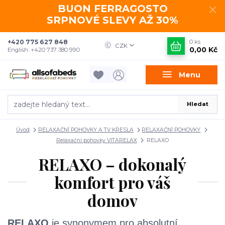
BUON FERRAGOSTO
SRPNOVÉ SLEVY AŽ 30%
+420 775 627 848
0
ks
CZK
0,00 Kč
English: +420 737 380 990
Menu
Hledat
Úvod
RELAXAČNÍ POHOVKY A TV KŘESLA
RELAXAČNÍ POHOVKY
Relaxační pohovky VITARELAX
RELAXO
RELAXO – dokonalý
komfort pro váš
domov
RELAXO
je synonymem pro absolutní