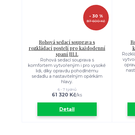
- 30 %
87 600 Kč
Rohová sedací souprava s
R
rozkládací postelí pro každodenní
k
spaní JILL
Rozkl
vytvoř
Rohová sedací souprava s
opra
komfortem vytvořeným i pro vysoké
nast
lidi, díky opravdu pohodlnému
sedadlu a nastavitelným opěrkám
hlavy.
6 - 7 týdnů
61 320 Kč
/
ks
Detail