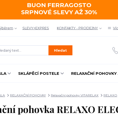
BUON FERRAGOSTO
SRPNOVÉ SLEVY AŽ 30%
výběrem
SLEVY+EXPRES
KONTAKTY - PRODEJNY
Ví
Hledat
SLA
SKLÁPĚCÍ POSTELE
RELAXAČNÍ POHOVKY 
SLA
RELAXAČNÍ POHOVKY
Relaxační pohovky VITARELAX
RELAXO
ační pohovka RELAXO EL