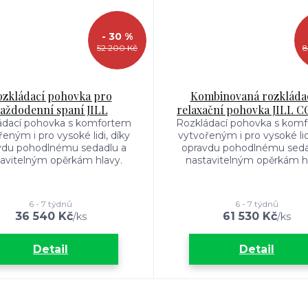
- 30 %
52 200 Kč
8
ozkládací pohovka pro
Kombinovaná rozkládac
aždodenní spaní JILL
relaxační pohovka JILL
ádací pohovka s komfortem
Rozkládací pohovka s kom
eným i pro vysoké lidi, díky
vytvořeným i pro vysoké lidi
vdu pohodlnému sedadlu a
opravdu pohodlnému seda
avitelným opěrkám hlavy.
nastavitelným opěrkám hl
6 - 7 týdnů
6 - 7 týdnů
36 540 Kč
61 530 Kč
/
ks
/
ks
Detail
Detail