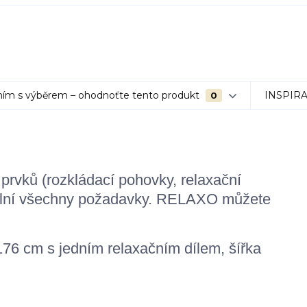
ím s výběrem – ohodnoťte tento produkt
INSPIR
0
vků (rozkládací pohovky, relaxační
splní všechny požadavky. RELAXO můžete
76 cm s jedním relaxačním dílem, šířka