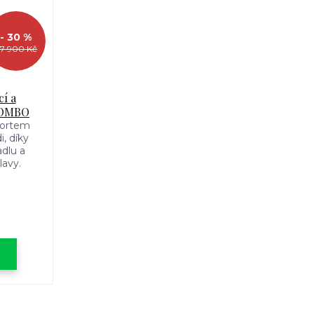
- 30 %
7 900 Kč
í a
 COMBO
fortem
, díky
dlu a
avy.