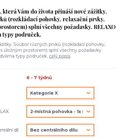
která Vám do života přináší nové zážitky.
ků (rozkládací pohovky, relaxační prvky,
prostorem) splní všechny požadavky. RELAXO
 typy područek.
žitky. Soubor různých prvků (rozkládací pohovky,
o s úložným prostorem) splní všechny požadavky.
dvěma typy područek.
celý popis
6 - 7 týdnů
ELAX
rální díl