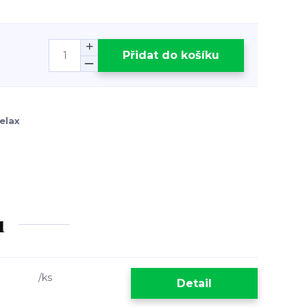
Přidat do košíku
elax
u
/
ks
Detail