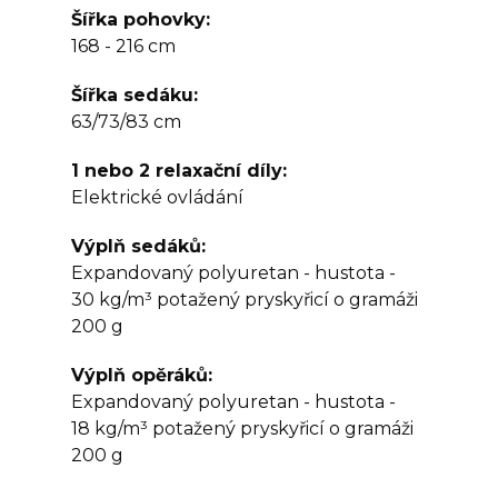
Šířka pohovky
168 - 216 cm
Šířka sedáku
63/73/83 cm
1 nebo 2 relaxační díly
Elektrické ovládání
Výplň sedáků
Expandovaný polyuretan - hustota -
30 kg/m³ potažený pryskyřicí o gramáži
200 g
Výplň opěráků
Expandovaný polyuretan - hustota -
18 kg/m³ potažený pryskyřicí o gramáži
200 g