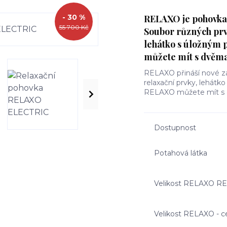
- 30 %
RELAXO je pohovka, 
55 700 Kč
Soubor různých prv
lehátko s úložným 
můžete mít s dvěma
RELAXO přináší nové zá
relaxační prvky, lehátk
RELAXO můžete mít s 
Dostupnost
Potahová látka
Velikost RELAXO R
Velikost RELAXO - cen