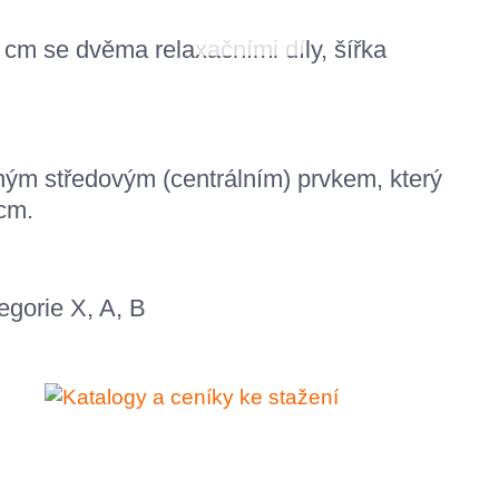
cm se dvěma relaxačními díly, šířka
ným středovým (centrálním) prvkem, který
 cm.
egorie X, A, B