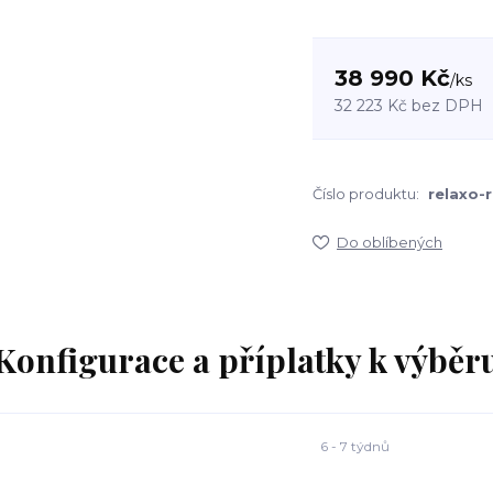
38 990 Kč
/
ks
32 223 Kč
bez DPH
Číslo produktu:
relaxo-r
Do oblíbených
Konfigurace a příplatky k výběr
6 - 7 týdnů