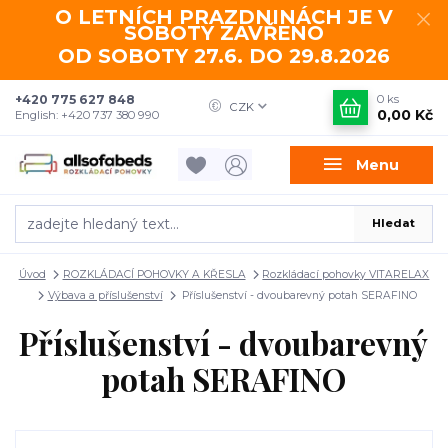
O LETNÍCH PRAZDNINÁCH JE V
SOBOTY ZAVŘENO
OD SOBOTY 27.6. DO 29.8.2026
+420 775 627 848
0
ks
CZK
0,00 Kč
English: +420 737 380 990
Menu
Hledat
Úvod
ROZKLÁDACÍ POHOVKY A KŘESLA
Rozkládací pohovky VITARELAX
Výbava a příslušenství
Příslušenství - dvoubarevný potah SERAFINO
Příslušenství - dvoubarevný
potah SERAFINO