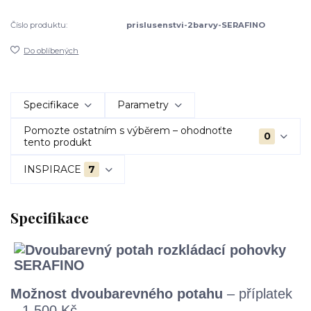
Číslo produktu:
prislusenstvi-2barvy-SERAFINO
Do oblíbených
Specifikace
Parametry
Pomozte ostatním s výběrem – ohodnoťte
0
tento produkt
INSPIRACE
7
Specifikace
Možnost dvoubarevného potahu
– příplatek
– 1.500 Kč