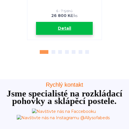
6 - 7 týdnů
26 800 Kč
3
/
ks
Detail
Rychlý kontakt
Jsme specialisté na rozkládací
pohovky a sklápěcí postele.