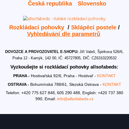
Česká republika
Slovensko
Rozkládací pohovky
/
Sklápěcí postele
/
Vyhledávání dle parametrů
DOVOZCE A PROVOZOVATEL E-SHOPU:
Jiří Valeš, Špirkova 526/6,
Praha 12 - Kamýk, 142 00, IČ: 45727805, DIČ: CZ6310220532
Vyzkoušejte si rozkládací pohovky allsofabeds:
PRAHA -
Hostivařská 92/6, Praha - Hostivař -
KONTAKT
OSTRAVA -
Bohumínská 788/61, Slezská Ostrava -
KONTAKT
Telefon: +420 775 627 848, 605 290 488,
English: +420 737 380
990,
Email:
info@allsofabeds.cz