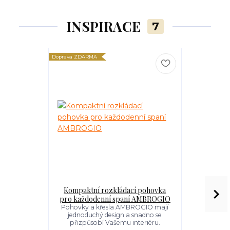
INSPIRACE
7
Doprava ZDARMA
Doprava ZDARM
Kompaktní rozkládací pohovka
Kompaktní 
pro každodenní spaní AMBROGIO
každode
Pohovky a křesla AMBROGIO mají
Pohovky a
jednoduchý design a snadno se
jednoduc
přizpůsobí Vašemu interiéru.
přizpůso