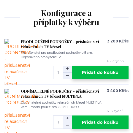
Konfigurace a
příplatky k výběru
PRODLOUŽENÍ PODNOŽKY - příslušenství
3 200 Kč
/
ks
relaxačnich TV křesel
Příslušenství pro prodloužení podnožky o 8 cm.
Doporučeno pro vysoké lidi.
6 - 7 týdnů
Přidat do košíku
ODNÍMATELNÉ PODRUČKY - příslušenství
3 400 Kč
/
ks
relaxačnich TV křesel MULTIPLA
Odnímatelné područky relaxačních křesel MULTIPLA
vám umožní použití stolku MULTIUSO.
6 - 7 týdnů
Přidat do košíku