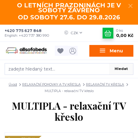
O LETNÍCH PRAZDNINÁCH JE V
SOBOTY ZAVŘENO
OD SOBOTY 27.6. DO 29.8.2026
+420 775 627 848
0
ks
CZK
0,00 Kč
English: +420 737 380 990
Menu
Hledat
Úvod
RELAXAČNÍ POHOVKY A TV KŘESLA
RELAXAČNÍ TV KŘESLA
MULTIPLA - relaxační TV křeslo
MULTIPLA - relaxační TV
křeslo