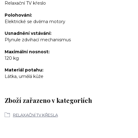
Relaxační TV křeslo
Polohování
Elektrické se dvěma motory
Usnadnění vstávání
Plynule zdvihací mechanismus
Maximální nosnost
120 kg
Materiál potahu
Látka, umělá kůže
Zboží zařazeno v kategoriích
RELAXAČNÍ TV KŘESLA