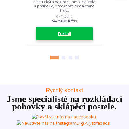
elektrickým polohováním opěradla
elektrický
a podnožky s možností přídavného
a podnožky,
stolku.
možnost
6 - 7 týdnů
34 500 Kč
4
/
ks
Detail
Rychlý kontakt
Jsme specialisté na rozkládací
pohovky a sklápěcí postele.