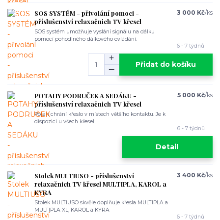
SOS SYSTÉM - přivolání pomoci -
3 000 Kč
/
ks
příslušenství relaxačnich TV křesel
SOS systém umožňuje vyslání signálu na dálku
pomocí pohodlného dálkového ovládání.
6 - 7 týdnů
Přidat do košíku
POTAHY PODRUČEK A SEDÁKU -
5 000 Kč
/
ks
příslušenství relaxačnich TV křesel
Potah chrání křeslo v místech většího kontaktu. Je k
dispozici u všech křesel.
6 - 7 týdnů
Detail
Stolek MULTIUSO - příslušenství
3 400 Kč
/
ks
relaxačnich TV křesel MULTIPLA, KAROL a
KYRA
Stolek MULTIUSO skvěle doplňuje křesla MULTIPLA a
MULTIPLA XL, KAROL a KYRA
6 - 7 týdnů