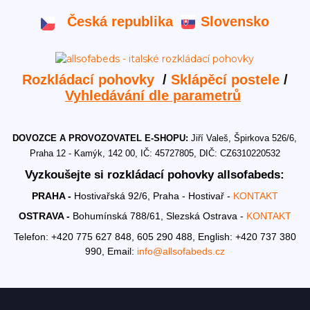
Česká republika
Slovensko
Rozkládací pohovky
/
Sklápěcí postele
/
Vyhledávání dle parametrů
DOVOZCE A PROVOZOVATEL E-SHOPU:
Jiří Valeš, Špirkova 526/6,
Praha 12 - Kamýk, 142 00, IČ: 45727805, DIČ: CZ6310220532
Vyzkoušejte si rozkládací pohovky allsofabeds:
PRAHA -
Hostivařská 92/6, Praha - Hostivař -
KONTAKT
OSTRAVA -
Bohumínská 788/61, Slezská Ostrava -
KONTAKT
Telefon: +420 775 627 848, 605 290 488,
English: +420 737 380
990,
Email:
info@allsofabeds.cz