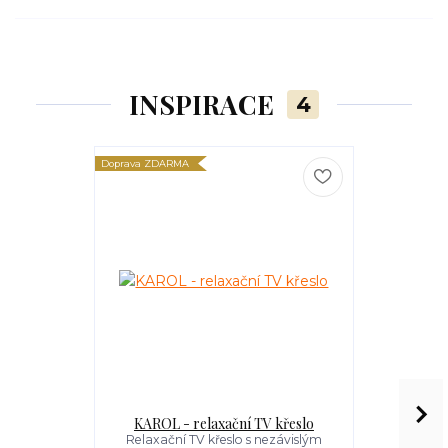
INSPIRACE
4
Doprava ZDARMA
Doprava ZDARM
KAROL - relaxační TV křeslo
MULTIPLA XL
Relaxační TV křeslo s nezávislým
Relaxační 