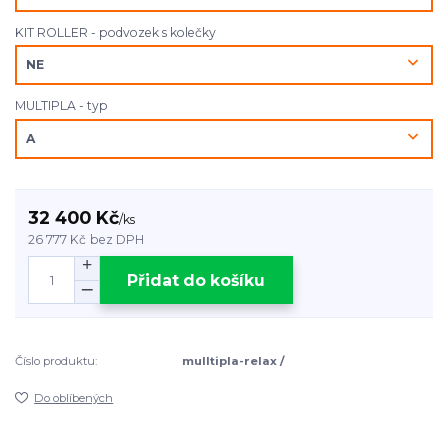
KIT ROLLER - podvozek s kolečky
MULTIPLA - typ
32 400 Kč
/
ks
26 777 Kč
bez DPH
Přidat do košíku
Číslo produktu:
mulltipla-relax /
Do oblíbených