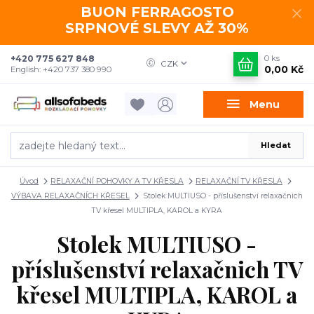
BUON FERRAGOSTO
SRPNOVÉ SLEVY AŽ 30%
+420 775 627 848
0
ks
CZK
0,00 Kč
English: +420 737 380 990
Menu
Hledat
Úvod
RELAXAČNÍ POHOVKY A TV KŘESLA
RELAXAČNÍ TV KŘESLA
VÝBAVA RELAXAČNÍCH KŘESEL
Stolek MULTIUSO - příslušenství relaxačnich
TV křesel MULTIPLA, KAROL a KYRA
Stolek MULTIUSO -
příslušenství relaxačnich TV
křesel MULTIPLA, KAROL a