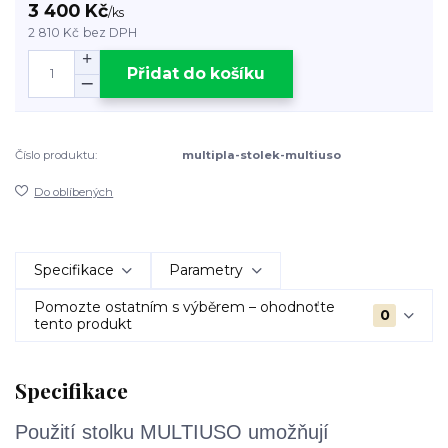
3 400 Kč
/
ks
2 810 Kč
bez DPH
Přidat do košíku
Číslo produktu:
multipla-stolek-multiuso
Do oblíbených
Specifikace
Parametry
Pomozte ostatním s výběrem – ohodnoťte
0
tento produkt
Specifikace
Použití stolku MULTIUSO umožňují