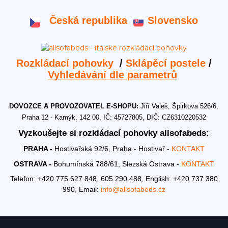
Česká republika
Slovensko
Rozkládací pohovky
/
Sklápěcí postele
/
Vyhledávání dle parametrů
DOVOZCE A PROVOZOVATEL E-SHOPU:
Jiří Valeš, Špirkova 526/6,
Praha 12 - Kamýk, 142 00, IČ: 45727805, DIČ: CZ6310220532
Vyzkoušejte si rozkládací pohovky allsofabeds:
PRAHA -
Hostivařská 92/6, Praha - Hostivař -
KONTAKT
OSTRAVA -
Bohumínská 788/61, Slezská Ostrava -
KONTAKT
Telefon: +420 775 627 848, 605 290 488,
English: +420 737 380
990,
Email:
info@allsofabeds.cz