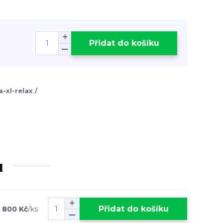
Přidat do košíku
a-xl-relax /
u
Přidat do košíku
 800 Kč
/
ks