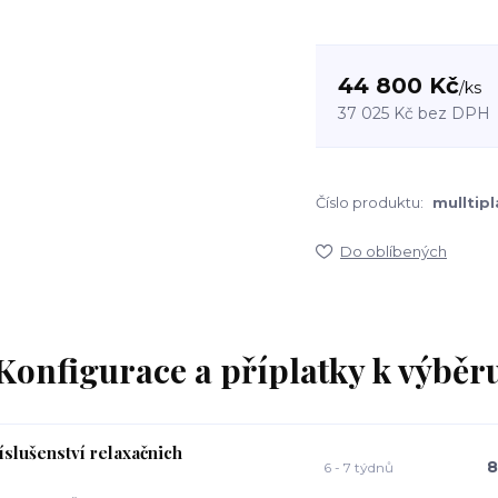
44 800 Kč
/
ks
37 025 Kč
bez DPH
Číslo produktu:
mulltipl
Do oblíbených
Konfigurace a příplatky k výběr
íslušenství relaxačnich
8
6 - 7 týdnů