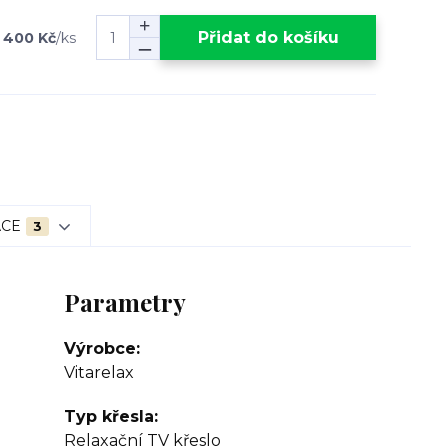
Přidat do košíku
 400 Kč
/
ks
ACE
3
Parametry
Výrobce
Vitarelax
Typ křesla
Relaxační TV křeslo