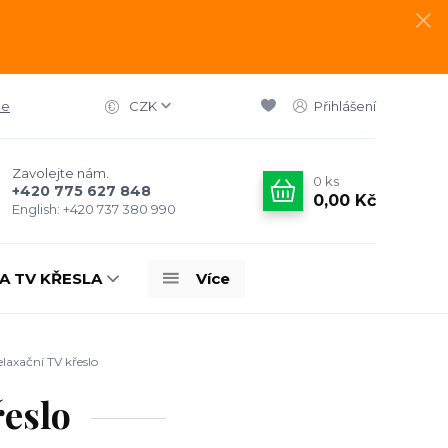
ce
CZK
Přihlášení
Zavolejte nám.
0
ks
+420 775 627 848
0,00 Kč
English: +420 737 380 990
A TV KŘESLA
Více
laxační TV křeslo
eslo