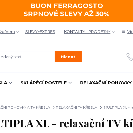
BUON FERRAGOSTO
SRPNOVÉ SLEVY AŽ 30%
výběrem
SLEVY+EXPRES
KONTAKTY - PRODEJNY
Ví
Hledat
SLA
SKLÁPĚCÍ POSTELE
RELAXAČNÍ POHOVKY 
ČNÍ POHOVKY A TV KŘESLA
RELAXAČNÍ TV KŘESLA
MULTIPLA XL - re
TIPLA XL - relaxační TV kř