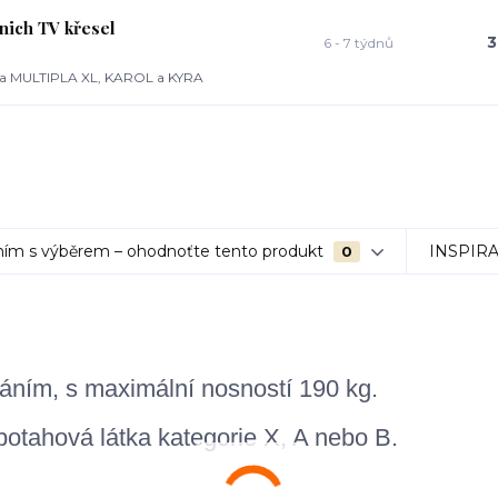
nich TV křesel
3
6 - 7 týdnů
A a MULTIPLA XL, KAROL a KYRA
ím s výběrem – ohodnoťte tento produkt
INSPIR
0
váním, s maximální nosností 190 kg.
potahová látka kategorie X, A nebo B.