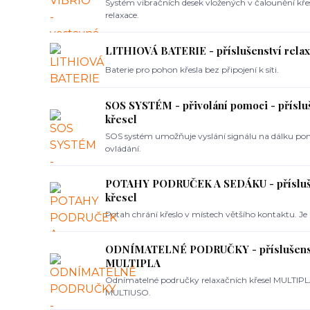
Systém vibračních desek vložených v čalounění kře
relaxace.
LITHIOVÁ BATERIE - příslušenství relax
Baterie pro pohon křesla bez připojení k síti.
SOS SYSTÉM - přivolání pomoci - přísluš
křesel
SOS systém umožňuje vyslání signálu na dálku po
ovládání.
POTAHY PODRUČEK A SEDÁKU - přísluše
křesel
Potah chrání křeslo v místech většího kontaktu. Je k
ODNÍMATELNÉ PODRUČKY - příslušenstv
MULTIPLA
Odnímatelné područky relaxačních křesel MULTIPL
MULTIUSO.