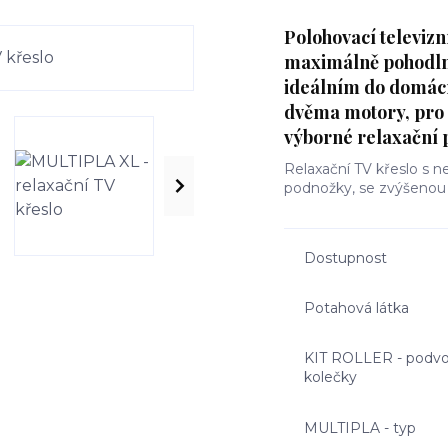
Polohovací televiz
maximálně pohodl
ideálním do domácno
dvěma motory, pro 
výborné relaxační 
Relaxační TV křeslo s 
podnožky, se zvýšenou 
Dostupnost
Potahová látka
KIT ROLLER - podvo
kolečky
MULTIPLA - typ