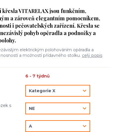
ní křesla VITARELAX jsou funkčním,
ným a zároveň elegantním pomocníkem,
sti i pečovatelských zařízení. Křesla se
nezávislý pohyb opěradla a podnožky a
polohy.
nezávislým elektrickým polohováním opěradla a
nosností a možností přídavného stolku.
celý popis
6 - 7 týdnů
zek s