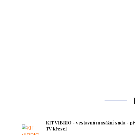
KIT VIBRIO - vestavná masážní sada - př
TV křesel