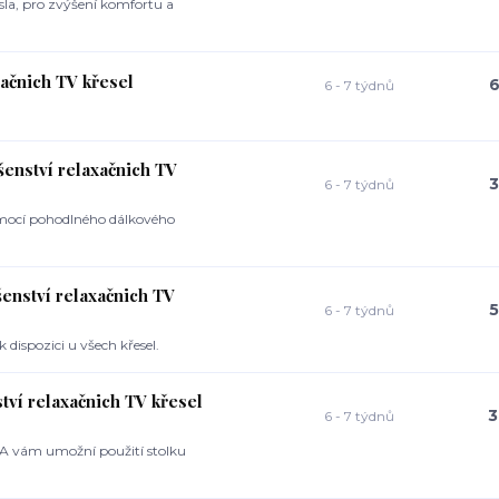
sla, pro zvýšení komfortu a
ačnich TV křesel
6
6 - 7 týdnů
enství relaxačnich TV
3
6 - 7 týdnů
mocí pohodlného dálkového
nství relaxačnich TV
5
6 - 7 týdnů
 dispozici u všech křesel.
í relaxačnich TV křesel
3
6 - 7 týdnů
A vám umožní použití stolku