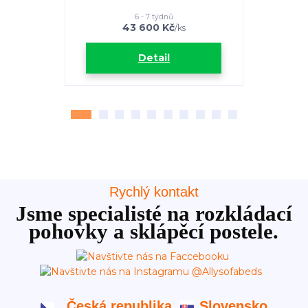
6 - 7 týdnů
43 600 Kč
2
/
ks
Detail
Rychlý kontakt
Jsme specialisté na rozkládací
pohovky a sklápěcí postele.
Česká republika
Slovensko