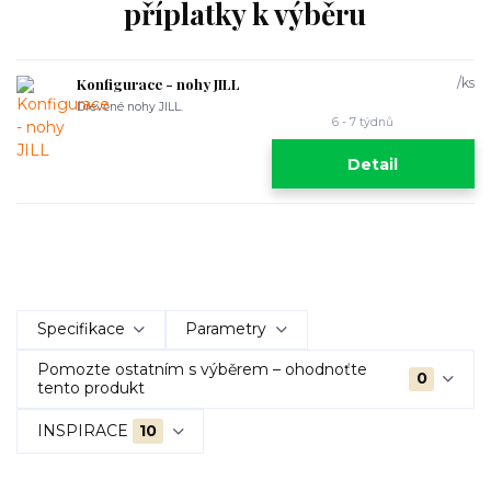
příplatky k výběru
Konfigurace - nohy JILL
/
ks
Dřevěné nohy JILL.
6 - 7 týdnů
Detail
Specifikace
Parametry
Pomozte ostatním s výběrem – ohodnoťte
0
tento produkt
INSPIRACE
10