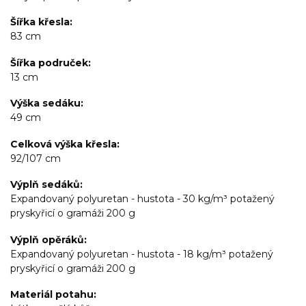
Šířka křesla
83 cm
Šířka područek
13 cm
Výška sedáku
49 cm
Celková výška křesla
92/107 cm
Výplň sedáků
Expandovaný polyuretan - hustota - 30 kg/m³ potažený
pryskyřicí o gramáži 200 g
Výplň opěráků
Expandovaný polyuretan - hustota - 18 kg/m³ potažený
pryskyřicí o gramáži 200 g
Materiál potahu