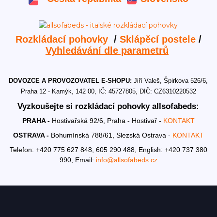
Rozkládací pohovky
/
Sklápěcí postele
/
Vyhledávání dle parametrů
DOVOZCE A PROVOZOVATEL E-SHOPU:
Jiří Valeš, Špirkova 526/6,
Praha 12 - Kamýk, 142 00, IČ: 45727805, DIČ: CZ6310220532
Vyzkoušejte si rozkládací pohovky allsofabeds:
PRAHA -
Hostivařská 92/6, Praha - Hostivař -
KONTAKT
OSTRAVA -
Bohumínská 788/61, Slezská Ostrava -
KONTAKT
Telefon: +420 775 627 848, 605 290 488,
English: +420 737 380
990,
Email:
info@allsofabeds.cz