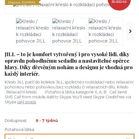
30 500 Kč
Doprava ZDARMA
JILL – to je komfort vytvořený i pro vysoké lidi, díky
opravdu pohodlnému sedadlu a nastavitelné opěrce
hlavy. Díky dřevěným nohám a designu je vhodná pro
každý interiér.
Křeslo JILL patří do kolekce JILL, společně s rozkládací nebo relaxační
pohovkou nebo pohovkou bez rozkladu či relaxačních dílů. Křeslo
Relaxační křeslo Potahová látka kategorie X, A, B Call Send
SMS Call from mobile Add to Skype You'll need Skype CreditFree via
Skype
celý popis
Dostupnost
6 - 7 týdnů
Potahová látka