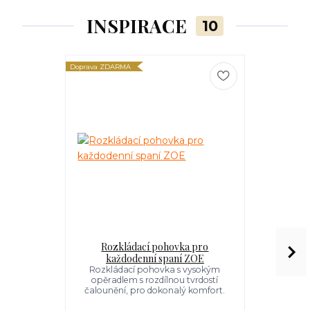
INSPIRACE
10
Doprava ZDARMA
Doprava ZDARM
Rozkládací pohovka pro
Rozkl
každodenní spaní ZOE
každo
Rozkládací pohovka s vysokým
Jednoduch
opěradlem s rozdílnou tvrdostí
nabízí v
čalounění, pro dokonalý komfort.
extrémně
sedá