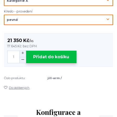
Křeslo - provedení
21 350 Kč
/
ks
17 645 Kč
bez DPH
Přidat do košíku
Číslo produktu:
jill-arm /
Do oblíbených
Konfigurace a