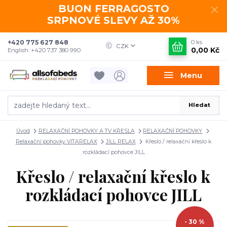
BUON FERRAGOSTO
SRPNOVÉ SLEVY AŽ 30%
+420 775 627 848
0
ks
CZK
0,00 Kč
English: +420 737 380 990
Menu
Hledat
Úvod
RELAXAČNÍ POHOVKY A TV KŘESLA
RELAXAČNÍ POHOVKY
Relaxační pohovky VITARELAX
JILL RELAX
Křeslo / relaxační křeslo k
rozkládací pohovce JILL
Křeslo / relaxační křeslo k
rozkládací pohovce JILL
- 30 %