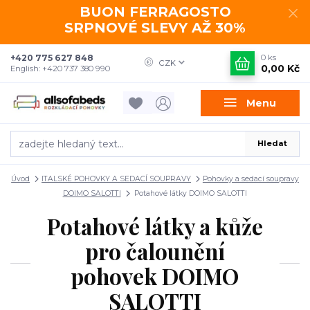
BUON FERRAGOSTO
SRPNOVÉ SLEVY AŽ 30%
+420 775 627 848
0
ks
CZK
0,00 Kč
English: +420 737 380 990
Menu
Hledat
Úvod
ITALSKÉ POHOVKY A SEDACÍ SOUPRAVY
Pohovky a sedací soupravy
DOIMO SALOTTI
Potahové látky DOIMO SALOTTI
Potahové látky a kůže
pro čalounění
pohovek DOIMO
SALOTTI