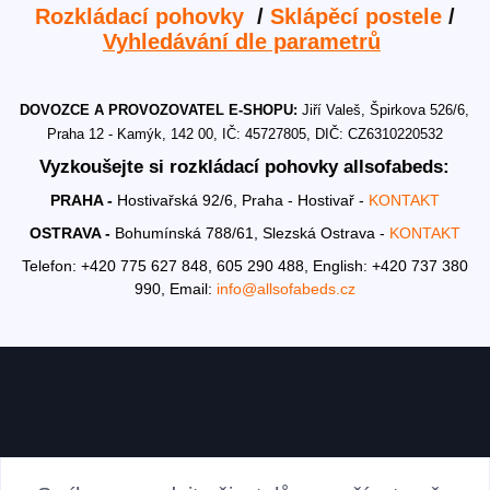
Rozkládací pohovky
/
Sklápěcí postele
/
Vyhledávání dle parametrů
DOVOZCE A PROVOZOVATEL E-SHOPU:
Jiří Valeš, Špirkova 526/6,
Praha 12 - Kamýk, 142 00, IČ: 45727805, DIČ: CZ6310220532
Vyzkoušejte si rozkládací pohovky allsofabeds:
PRAHA -
Hostivařská 92/6, Praha - Hostivař -
KONTAKT
OSTRAVA -
Bohumínská 788/61, Slezská Ostrava -
KONTAKT
Telefon: +420 775 627 848, 605 290 488,
English: +420 737 380
990,
Email:
info@allsofabeds.cz
AKTUALITY