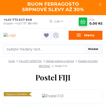
BUON FERRAGOSTO
SRPNOVÉ SLEVY AŽ 30%
+420 775 627 848
0
ks
CZK
0,00 Kč
English: +420 737 380 990
Menu
Hledat
Úvod
ITALSKÝ NÁBYTEK
Dětské pokoje a ložnice
Postele MILANO
BEDDING
Postel FIJI
Postel FIJI
Doprava ZDARMA