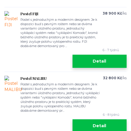
Postel FIJI
38 900 Kč
/
ks
Postel s jednoduchým a moderním designem. Je k
dispozici buď s pevným roštem nebo se dvěma
variantami úložného prostoru, jednoduchý
vyklápěcí systém nebo "vyklápění Komodo", kromě
běžného úložného prostoru je to praktický systém,
který zvyšuje polohu vyklopeného roštu. FIJI
dodáváme demontovaný pro ...
6 - 7 týdnů
Detail
Postel MALIBU
32 800 Kč
/
ks
Postel s jednoduchým a moderním designem. Je k
dispozici buď s pevným roštem nebo se dvěma
variantami úložného prostoru, jednoduchý vyklápěcí
systém nebo "vyklápění Komodo", kromě běžného
úložného prostoru je to praktický systém, který
zvyšuje polohu vyklopeného roštu. MALIBU
dodáváme demontovaný pr...
6 - 8 týdnů
Detail