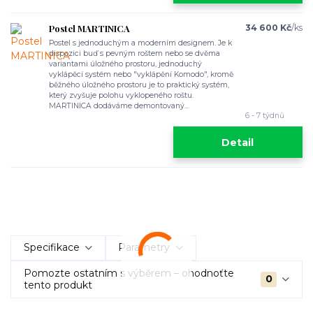
Postel MARTINICA
34 600 Kč
/
ks
Postel s jednoduchým a moderním designem. Je k
dispozici buď s pevným roštem nebo se dvěma
variantami úložného prostoru, jednoduchý
vyklápěcí systém nebo "vyklápění Komodo", kromě
běžného úložného prostoru je to praktický systém,
který zvyšuje polohu vyklopeného roštu.
MARTINICA dodáváme demontovaný...
6 - 7 týdnů
Detail
Specifikace
Parametry
Pomozte ostatním s výběrem – ohodnoťte
0
tento produkt