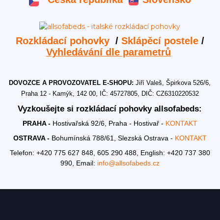
Rozkládací pohovky
/
Sklápěcí postele
/
Vyhledávání dle parametrů
DOVOZCE A PROVOZOVATEL E-SHOPU:
Jiří Valeš, Špirkova 526/6,
Praha 12 - Kamýk, 142 00, IČ: 45727805, DIČ: CZ6310220532
Vyzkoušejte si rozkládací pohovky allsofabeds:
PRAHA -
Hostivařská 92/6, Praha - Hostivař -
KONTAKT
OSTRAVA -
Bohumínská 788/61, Slezská Ostrava -
KONTAKT
Telefon: +420 775 627 848, 605 290 488,
English: +420 737 380
990,
Email:
info@allsofabeds.cz