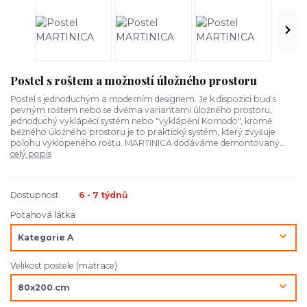
Postel s roštem a možností úložného prostoru
Postel s jednoduchým a moderním designem. Je k dispozici buď s
pevným roštem nebo se dvěma variantami úložného prostoru,
jednoduchý vyklápěcí systém nebo "vyklápění Komodo", kromě
běžného úložného prostoru je to praktický systém, který zvyšuje
polohu vyklopeného roštu. MARTINICA dodáváme demontovaný...
celý popis
Dostupnost
6 - 7 týdnů
Potahová látka
Velikost postele (matrace)