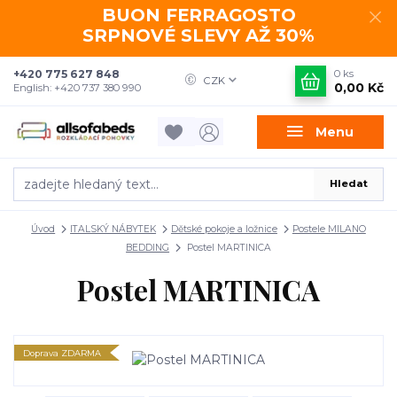
BUON FERRAGOSTO
SRPNOVÉ SLEVY AŽ 30%
+420 775 627 848
0
ks
CZK
0,00 Kč
English: +420 737 380 990
Menu
Hledat
Úvod
ITALSKÝ NÁBYTEK
Dětské pokoje a ložnice
Postele MILANO
BEDDING
Postel MARTINICA
Postel MARTINICA
Doprava ZDARMA