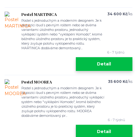
Postel MARTINICA
34 600 Kč
/
ks
Postel s jednoduchým a moderním designem. Je k
dispozici buď s pevným roštem nebo se dvěma
variantami úložného prostoru, jednoduchý
vyklápěcí systém nebo "vyklápění Komodo", kromě
běžného úložného prostoru je to praktický systém,
který zvyšuje polohu vyklopeného roštu.
MARTINICA dodáváme demontovaný...
6 - 7 týdnů
Detail
Postel MOOREA
35 600 Kč
/
ks
Postel s jednoduchým a moderním designem. Je k
dispozici buď s pevným roštem nebo se dvěma
variantami úložného prostoru, jednoduchý vyklápěcí
systém nebo "vyklápění Komodo", kromě běžného
úložného prostoru je to praktický systém, který
zvyšuje polohu vyklopeného roštu. MOOREA
dodáváme demontovaný pr...
6 - 7 týdnů
Detail