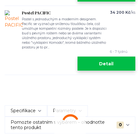
Postel PACIFIC
34 200 Kč
/
ks
Postel s jednoduchým a moderním designem.
Pacific se vyznačuje sníženou tloušťkou čela, což
umožňuje kompaktní rozměry postele. Je k dispozici
buď s pevným roštem nebo se dvěma variantami
úložného prostoru, jednoduchý vyklápěcí systém
nebo "vyklápění Komodo", kromě běžného úložného
prostoru je to pr...
6 - 7 týdnů
Detail
Specifikace
Parametry
Pomozte ostatním s výběrem – ohodnoťte
0
tento produkt