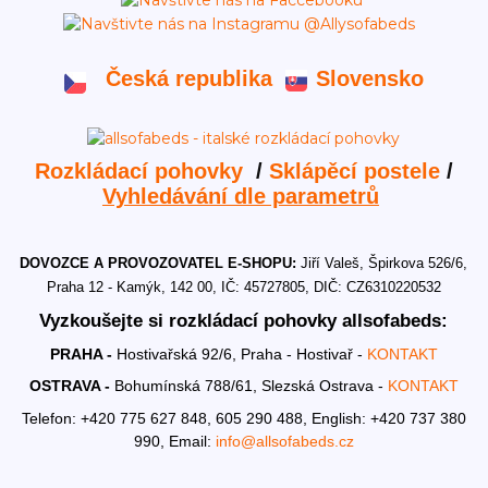
Česká republika
Slovensko
Rozkládací pohovky
/
Sklápěcí postele
/
Vyhledávání dle parametrů
DOVOZCE A PROVOZOVATEL E-SHOPU:
Jiří Valeš, Špirkova 526/6,
Praha 12 - Kamýk, 142 00, IČ: 45727805, DIČ: CZ6310220532
Vyzkoušejte si rozkládací pohovky allsofabeds:
PRAHA -
Hostivařská 92/6, Praha - Hostivař -
KONTAKT
OSTRAVA -
Bohumínská 788/61, Slezská Ostrava -
KONTAKT
Telefon: +420 775 627 848, 605 290 488,
English: +420 737 380
990,
Email:
info@allsofabeds.cz