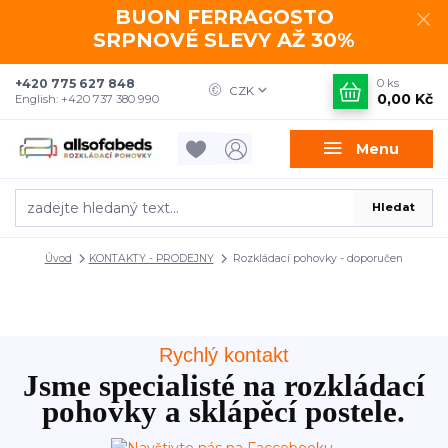
BUON FERRAGOSTO
SRPNOVÉ SLEVY AŽ 30%
+420 775 627 848
0
ks
CZK
0,00 Kč
English: +420 737 380 990
Menu
Hledat
Úvod
KONTAKTY - PRODEJNY
Rozkládací pohovky - doporučen
Rychlý kontakt
Jsme specialisté na rozkládací
pohovky a sklápěcí postele.