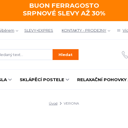
BUON FERRAGOSTO
SRPNOVÉ SLEVY AŽ 30%
výběrem
SLEVY+EXPRES
KONTAKTY - PRODEJNY
Ví
Hledat
SLA
SKLÁPĚCÍ POSTELE
RELAXAČNÍ POHOVKY 
Úvod
VERONA