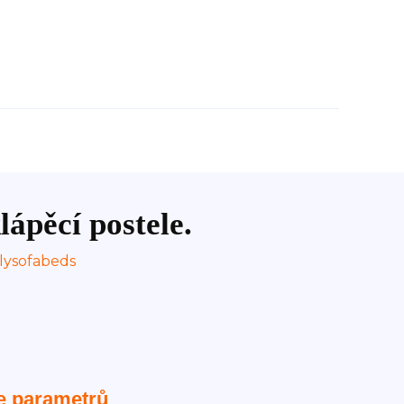
lápěcí postele.
e parametrů