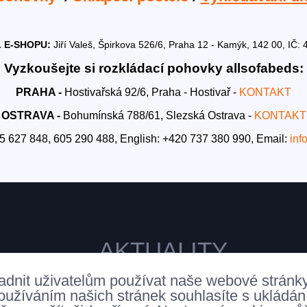
 E-SHOPU:
Jiří Valeš, Špirkova 526/6, Praha 12 - Kamýk, 142 00, I
Vyzkoušejte si rozkládací pohovky allsofabeds:
PRAHA -
Hostivařská 92/6, Praha - Hostivař -
KONTAKT
OSTRAVA -
Bohumínská 788/61, Slezská Ostrava -
KONTAKT
5 627 848, 605 290 488,
English: +420 737 380 990,
Email:
inf
AKTUALITY
adnit uživatelům používat naše webové stránk
oužíváním našich stránek souhlasíte s ukládá