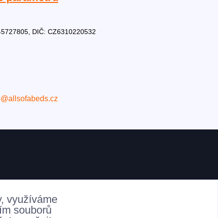
Č: 45727805, DIČ: CZ6310220532
o@allsofabeds.cz
y, využíváme
ním souborů