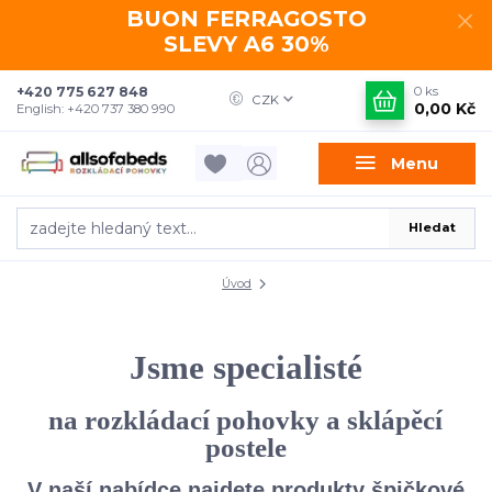
BUON FERRAGOSTO
SLEVY A6 30%
+420 775 627 848
0
ks
CZK
0,00 Kč
English: +420 737 380 990
Menu
Hledat
Úvod
Jsme specialisté
na rozkládací pohovky a sklápěcí
postele
V naší nabídce najdete produkty špičkové