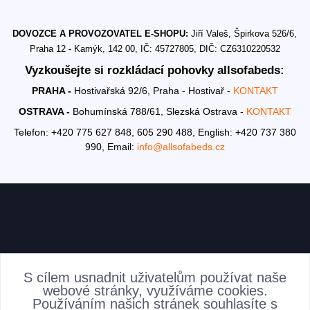
DOVOZCE A PROVOZOVATEL E-SHOPU:
Jiří Valeš, Špirkova 526/6,
Praha 12 - Kamýk, 142 00, IČ: 45727805, DIČ: CZ6310220532
Vyzkoušejte si rozkládací pohovky allsofabeds:
PRAHA -
Hostivařská 92/6, Praha - Hostivař -
KONTAKT
OSTRAVA -
Bohumínská 788/61, Slezská Ostrava -
KONTAKT
Telefon: +420 775 627 848, 605 290 488,
English: +420 737 380
990,
Email:
info@allsofabeds.cz
AKTUALITY
S cílem usnadnit uživatelům používat naše
webové stránky, využíváme cookies.
Používáním našich stránek souhlasíte s