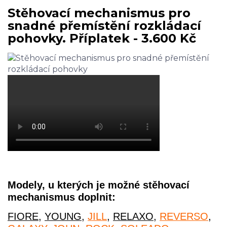
Stěhovací mechanismus pro
snadné přemístění rozkládací
pohovky. Příplatek - 3.600 Kč
Modely, u kterých je možné stěhovací
mechanismus doplnit:
FIORE
,
YOUNG
,
JILL
,
RELAXO
,
REVERSO
,