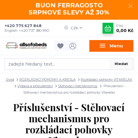
BUON FERRAGOSTO
SRPNOVÉ SLEVY AŽ 30%
+420 775 627 848
0
ks
CZK
0,00 Kč
English: +420 737 380 990
Menu
Hledat
Úvod
ROZKLÁDACÍ POHOVKY A KŘESLA
Rozkládací pohovky VITARELAX
Výbava a příslušenství
Stěhovací mechanismus
Příslušenství -
Stěhovací mechanismus pro rozkládací pohovky Vitarelax
Příslušenství - Stěhovací
mechanismus pro
rozkládací pohovky