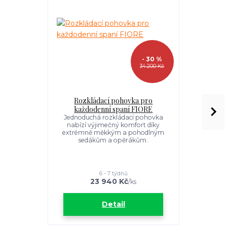
- 30 %
34 200 Kč
Rozkládací pohovka pro
Rozkl
každodenní spaní FIORE
každo
Jednoduchá rozkládací pohovka
Rozkládac
nabízí výjimečný komfort díky
vytvořeným
extrémně měkkým a pohodlným
opravdu 
sedákům a opěrákům.
nastavit
6 - 7 týdnů
23 940 Kč
3
/
ks
Detail