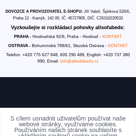
DOVOZCE A PROVOZOVATEL E-SHOPU:
Jiří Valeš, Špirkova 526/6,
Praha 12 - Kamýk, 142 00, IČ: 45727805, DIČ: CZ6310220532
Vyzkoušejte si rozkládací pohovky allsofabeds:
PRAHA -
Hostivařská 92/6, Praha - Hostivař -
KONTAKT
OSTRAVA -
Bohumínská 788/61, Slezská Ostrava -
KONTAKT
Telefon: +420 775 627 848, 605 290 488,
English: +420 737 380
990,
Email:
info@allsofabeds.cz
AKTUALITY
S cílem usnadnit uživatelům používat naše
webové stránky, využíváme cookies.
Používáním našich stránek souhlasíte s
ukládáním souborů cookie na vašem