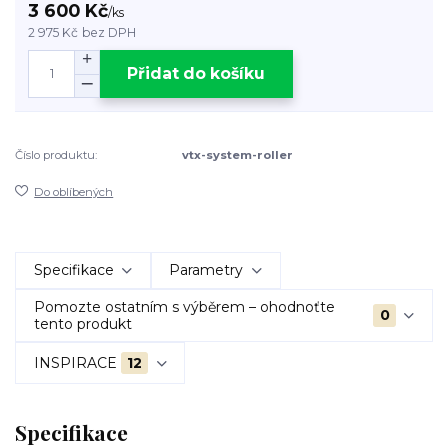
3 600 Kč
/
ks
2 975 Kč
bez DPH
Přidat do košíku
Číslo produktu:
vtx-system-roller
Do oblíbených
Specifikace
Parametry
Pomozte ostatním s výběrem – ohodnoťte
0
tento produkt
INSPIRACE
12
Specifikace