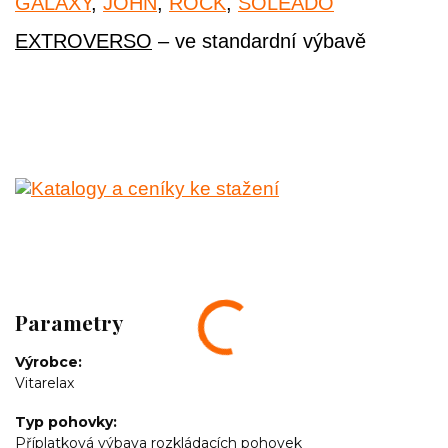
GALAXY
,
JOHN
,
ROCK
,
SOLEADO
EXTROVERSO
– ve standardní výbavě
Parametry
Výrobce
Vitarelax
Typ pohovky
Příplatková výbava rozkládacích pohovek