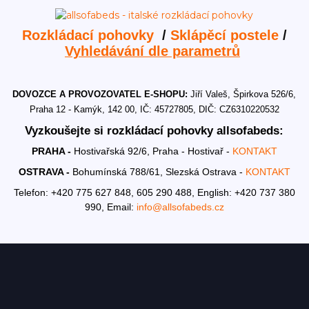
Rozkládací pohovky
/
Sklápěcí postele
/
Vyhledávání dle parametrů
DOVOZCE A PROVOZOVATEL E-SHOPU:
Jiří Valeš, Špirkova 526/6,
Praha 12 - Kamýk, 142 00, IČ: 45727805, DIČ: CZ6310220532
Vyzkoušejte si rozkládací pohovky allsofabeds:
PRAHA -
Hostivařská 92/6, Praha - Hostivař -
KONTAKT
OSTRAVA -
Bohumínská 788/61, Slezská Ostrava -
KONTAKT
Telefon: +420 775 627 848, 605 290 488,
English: +420 737 380
990,
Email:
info@allsofabeds.cz