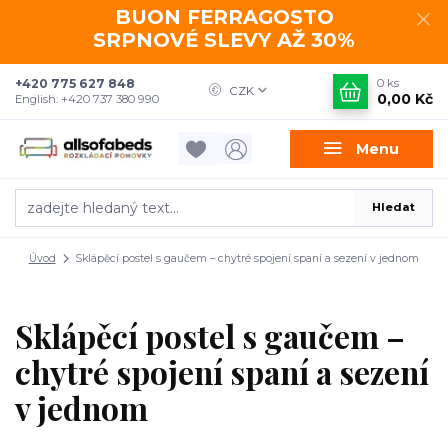
BUON FERRAGOSTO
SRPNOVÉ SLEVY AŽ 30%
+420 775 627 848
0
ks
CZK
0,00 Kč
English: +420 737 380 990
Menu
Hledat
Úvod
Sklápěcí postel s gaučem – chytré spojení spaní a sezení v jednom
Sklápěcí postel s gaučem –
chytré spojení spaní a sezení
v jednom