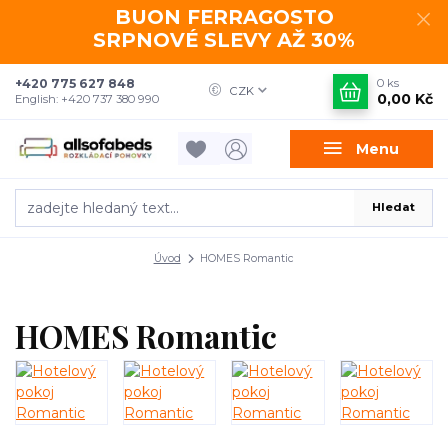
BUON FERRAGOSTO
SRPNOVÉ SLEVY AŽ 30%
+420 775 627 848
0
ks
CZK
0,00 Kč
English: +420 737 380 990
Menu
Hledat
Úvod
HOMES Romantic
HOMES Romantic