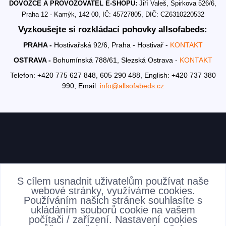
DOVOZCE A PROVOZOVATEL E-SHOPU:
Jiří Valeš, Špirkova 526/6,
Praha 12 - Kamýk, 142 00, IČ: 45727805, DIČ: CZ6310220532
Vyzkoušejte si rozkládací pohovky allsofabeds:
PRAHA -
Hostivařská 92/6, Praha - Hostivař -
KONTAKT
OSTRAVA -
Bohumínská 788/61, Slezská Ostrava -
KONTAKT
Telefon: +420 775 627 848, 605 290 488,
English: +420 737 380
990,
Email:
info@allsofabeds.cz
AKTUALITY
S cílem usnadnit uživatelům používat naše
webové stránky, využíváme cookies.
Používáním našich stránek souhlasíte s
ukládáním souborů cookie na vašem
počítači / zařízení. Nastavení cookies