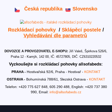
Česká republika
Slovensko
Rozkládací pohovky
/
Sklápěcí postele
/
Vyhledávání dle parametrů
DOVOZCE A PROVOZOVATEL E-SHOPU:
Jiří Valeš, Špirkova 526/6,
Praha 12 - Kamýk, 142 00, IČ: 45727805, DIČ: CZ6310220532
Vyzkoušejte si rozkládací pohovky allsofabeds:
PRAHA -
Hostivařská 92/6, Praha - Hostivař -
KONTAKT
OSTRAVA -
Bohumínská 788/61, Slezská Ostrava -
KONTAKT
Telefon: +420 775 627 848, 605 290 488,
English: +420 737 380
990,
Email:
info@allsofabeds.cz