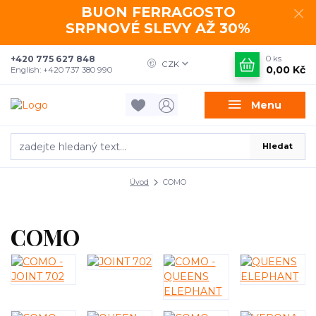
BUON FERRAGOSTO
SRPNOVÉ SLEVY AŽ 30%
+420 775 627 848
0
ks
CZK
0,00 Kč
English: +420 737 380 990
Menu
Hledat
Úvod
COMO
COMO