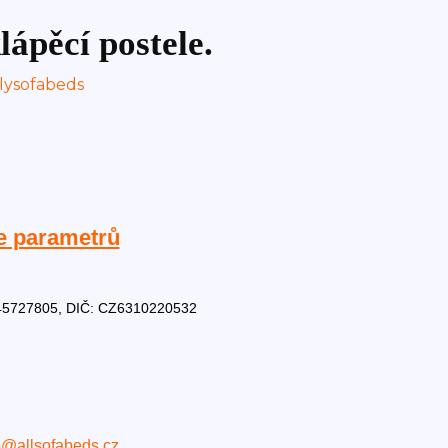
lápěcí postele.
e parametrů
Č: 45727805, DIČ: CZ6310220532
o@allsofabeds.cz