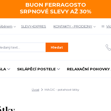
BUON FERRAGOSTO
SRPNOVÉ SLEVY AŽ 30%
výběrem
SLEVY+EXPRES
KONTAKTY - PRODEJNY
Ví
Hledat
SLA
SKLÁPĚCÍ POSTELE
RELAXAČNÍ POHOVKY 
Úvod
MAGIC - potahové látky
átky