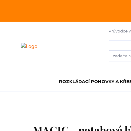
Průvodce 
ROZKLÁDACÍ POHOVKY A KŘE
MAGIC - potahové l