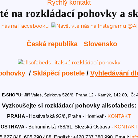
Rychlý kontakt
té na rozkládací pohovky a sk
Česká republika
Slovensko
 pohovky
/
Sklápěcí postele
/
Vyhledávání dl
 E-SHOPU:
Jiří Valeš, Špirkova 526/6, Praha 12 - Kamýk, 142 00, I
Vyzkoušejte si rozkládací pohovky allsofabeds:
PRAHA -
Hostivařská 92/6, Praha - Hostivař -
KONTAKT
OSTRAVA -
Bohumínská 788/61, Slezská Ostrava -
KONTAKT
5 627 848, 605 290 488,
English: +420 737 380 990,
Email:
inf