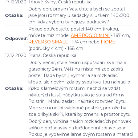
17.12.2020
Trhové Sviny, Česká republika
Dobry den, prosim Vas, chtela bych se zeptat,
Otázka:
jake jsou rozmery u sedacky s luzkem 140x200
cm, kdyz vyberu ty nejuzsi podrucky?
Pokud potřebujete postel 140 cm širokou,
můžete míz model
AMBROGIO MINI
- 167 cm,
Odpověď:
REVERSO SMALL
- 174 cm nebo
FIORE
(područky 4 cm) - 168 cm
12.12.2020
Praha, Česká republika
Dobrý večer, stále řeším uspořádání své malé
garsoniery 24m. Většinu místa mi zde zabírá
postel. Ráda bych ji vyměnila za rozkládací
křeslo, ale nevím, zda by svou kvalitou nahradilo
Otázka:
lůžko s lamelovým roštěm. nechci se vzdát
některých kusů nábytku jako je sofa od firmy
Polstrin. Mohu zaslat i náčrtek rozvržení bytu.
Moc se mi nelíbí výklopné postele, protože by
zde přibyla skříň, která by zmenšila prostor bytu.
Dobrý den, většina našich rozkládacích pohovek
splňuje požadavky na každodenní zdravé spaní..
Pokud je vybavíme lamelovým roštem a matrací