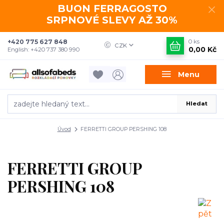
BUON FERRAGOSTO
SRPNOVÉ SLEVY AŽ 30%
+420 775 627 848
0
ks
CZK
0,00 Kč
English: +420 737 380 990
Menu
Hledat
Úvod
FERRETTI GROUP PERSHING 108
FERRETTI GROUP
PERSHING 108