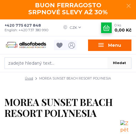
BUON FERRAGOSTO
SRPNOVÉ SLEVY AŽ 30%
+420 775 627 848
0
ks
CZK
0,00 Kč
English: +420 737 380 990
Menu
Hledat
Úvod
MOREA SUNSET BEACH RESORT POLYNESIA
MOREA SUNSET BEACH
RESORT POLYNESIA