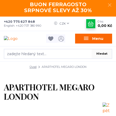
BUON FERRAGOSTO
SRPNOVÉ SLEVY AŽ 30%
+420 775 627 848
0
ks
CZK
0,00 Kč
English: +420 737 380 990
Menu
Hledat
Úvod
APARTHOTEL MEGARO LONDON
APARTHOTEL MEGARO
LONDON