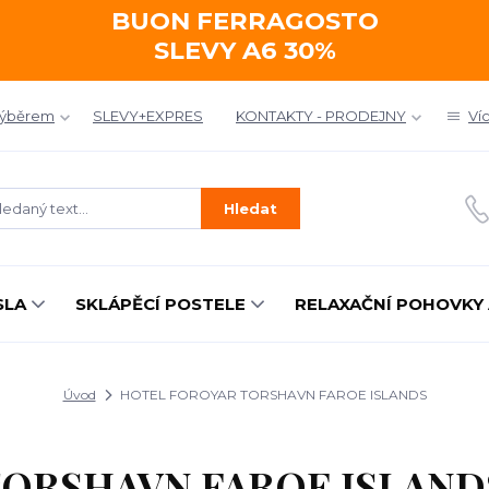
BUON FERRAGOSTO
SLEVY A6 30%
výběrem
SLEVY+EXPRES
KONTAKTY - PRODEJNY
Ví
Hledat
SLA
SKLÁPĚCÍ POSTELE
RELAXAČNÍ POHOVKY 
Úvod
HOTEL FOROYAR TORSHAVN FAROE ISLANDS
ORSHAVN FAROE ISLAND