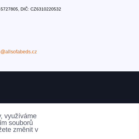
Č: 45727805, DIČ: CZ6310220532
o@allsofabeds.cz
y, využíváme
ním souborů
žete změnit v