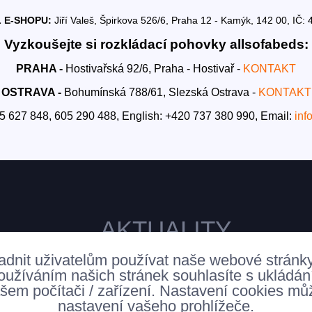
 E-SHOPU:
Jiří Valeš, Špirkova 526/6, Praha 12 - Kamýk, 142 00, I
Vyzkoušejte si rozkládací pohovky allsofabeds:
PRAHA -
Hostivařská 92/6, Praha - Hostivař -
KONTAKT
OSTRAVA -
Bohumínská 788/61, Slezská Ostrava -
KONTAKT
5 627 848, 605 290 488,
English: +420 737 380 990,
Email:
inf
AKTUALITY
adnit uživatelům používat naše webové stránk
oužíváním našich stránek souhlasíte s ukládá
šem počítači / zařízení. Nastavení cookies mů
nastavení vašeho prohlížeče.