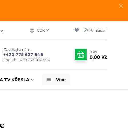
ce
CZK
Přihlášení
Zavolejte nám.
0
ks
+420 775 627 848
0,00 Kč
English: +420 737 380 990
A TV KŘESLA
Více
S