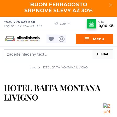
BUON FERRAGOSTO
SRPNOVÉ SLEVY AŽ 30%
+420 775 627 848
0
ks
CZK
0,00 Kč
English: +420 737 380 990
Menu
Hledat
Úvod
HOTEL BAITA MONTANA LIVIGNO
HOTEL BAITA MONTANA
LIVIGNO