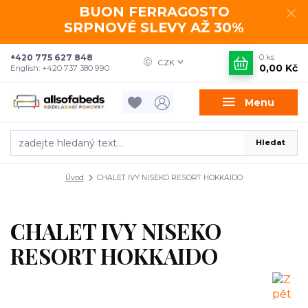
BUON FERRAGOSTO
SRPNOVÉ SLEVY AŽ 30%
+420 775 627 848
0
ks
CZK
0,00 Kč
English: +420 737 380 990
Menu
Hledat
Úvod
CHALET IVY NISEKO RESORT HOKKAIDO
CHALET IVY NISEKO
RESORT HOKKAIDO