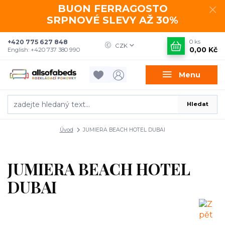
BUON FERRAGOSTO
SRPNOVÉ SLEVY AŽ 30%
+420 775 627 848
0
ks
CZK
0,00 Kč
English: +420 737 380 990
Menu
Hledat
Úvod
JUMIERA BEACH HOTEL DUBAI
JUMIERA BEACH HOTEL
DUBAI