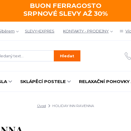
BUON FERRAGOSTO
SRPNOVÉ SLEVY AŽ 30%
výběrem
SLEVY+EXPRES
KONTAKTY - PRODEJNY
Ví
Hledat
SLA
SKLÁPĚCÍ POSTELE
RELAXAČNÍ POHOVKY 
Úvod
HOLIDAY INN RAVENNA
ENNA