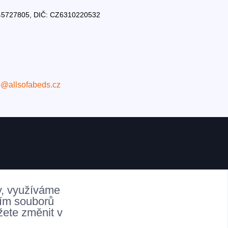
Č: 45727805, DIČ: CZ6310220532
o@allsofabeds.cz
y, využíváme
ním souborů
žete změnit v