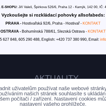
 E-SHOPU:
Jiří Valeš, Špirkova 526/6, Praha 12 - Kamýk, 142 00, I
Vyzkoušejte si rozkládací pohovky allsofabeds:
PRAHA -
Hostivařská 92/6, Praha - Hostivař -
KONTAKT
OSTRAVA -
Bohumínská 788/61, Slezská Ostrava -
KONTAKT
5 627 848, 605 290 488,
English: +420 737 380 990,
Email:
inf
AKTUALITY
adnit uživatelům používat naše webové stránk
oužíváním našich stránek souhlasíte s ukládá
šem počítači / zařízení. Nastavení cookies mů
nastavení vašeho prohlížeče.