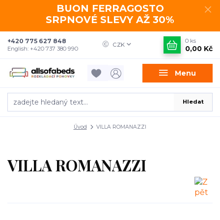
BUON FERRAGOSTO
SRPNOVÉ SLEVY AŽ 30%
+420 775 627 848
0
ks
CZK
0,00 Kč
English: +420 737 380 990
Menu
Hledat
Úvod
VILLA ROMANAZZI
VILLA ROMANAZZI