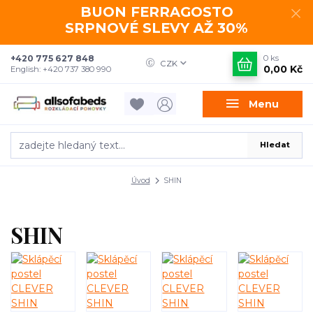
BUON FERRAGOSTO
SRPNOVÉ SLEVY AŽ 30%
+420 775 627 848
0
ks
CZK
0,00 Kč
English: +420 737 380 990
Menu
Hledat
Úvod
SHIN
SHIN