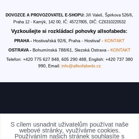
DOVOZCE A PROVOZOVATEL E-SHOPU:
Jiří Valeš, Špirkova 526/6,
Praha 12 - Kamýk, 142 00, IČ: 45727805, DIČ: CZ6310220532
Vyzkoušejte si rozkládací pohovky allsofabeds:
PRAHA -
Hostivařská 92/6, Praha - Hostivař -
KONTAKT
OSTRAVA -
Bohumínská 788/61, Slezská Ostrava -
KONTAKT
Telefon: +420 775 627 848, 605 290 488,
English: +420 737 380
990,
Email:
info@allsofabeds.cz
AKTUALITY
S cílem usnadnit uživatelům používat naše
webové stránky, využíváme cookies.
Používáním našich stránek souhlasíte s