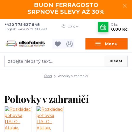
BUON FERRAGOSTO
SRPNOVÉ SLEVY AŽ 30%
+420 775 627 848
0
ks
CZK
0,00 Kč
English: +420 737 380 990
Menu
Hledat
Úvod
Pohovky v zahraničí
Pohovky v zahraničí