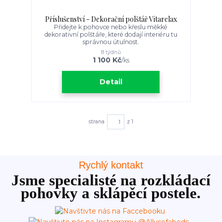
Příslušenství - Dekorační polštář Vitarelax
Přidejte k pohovce nebo křeslu měkké
dekorativní polštáře, které dodají interiéru tu
správnou útulnost.
8 týdnů
1 100 Kč
/
ks
Detail
strana
z 1
Rychlý kontakt
Jsme specialisté na rozkládací
pohovky a sklápěcí postele.