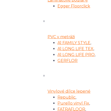
Laminátové podlahy
Egger Floorclick
PVC v metráži
A1 FAMILY STYLE
,
A1 LONG LIFE TEX
,
A1 LONG LIFE PRO
,
GERFLOR
Vinylové dílce lepené
Republic
,
Purello vinyl Fix
,
FATRAFLOOR
,