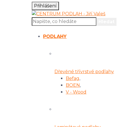
Přihlášení
Hledat
Nákupní košík
Prázdný košík
PODLAHY
Dřevěné třívrstvé podlahy
Befag
,
BOEN
,
V - Wood