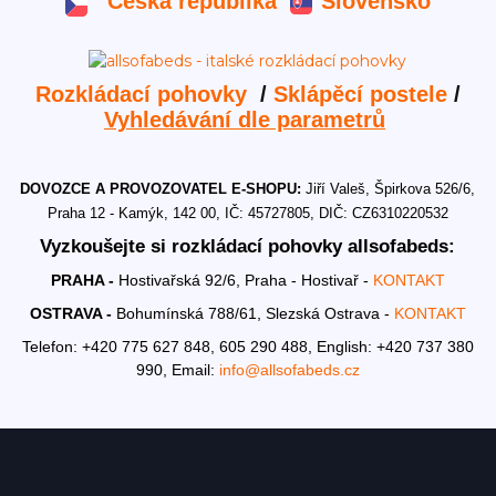
Česká republika
Slovensko
Rozkládací pohovky
/
Sklápěcí postele
/
Vyhledávání dle parametrů
DOVOZCE A PROVOZOVATEL E-SHOPU:
Jiří Valeš, Špirkova 526/6,
Praha 12 - Kamýk, 142 00, IČ: 45727805, DIČ: CZ6310220532
Vyzkoušejte si rozkládací pohovky allsofabeds:
PRAHA -
Hostivařská 92/6, Praha - Hostivař -
KONTAKT
OSTRAVA -
Bohumínská 788/61, Slezská Ostrava -
KONTAKT
Telefon: +420 775 627 848, 605 290 488,
English: +420 737 380
990,
Email:
info@allsofabeds.cz