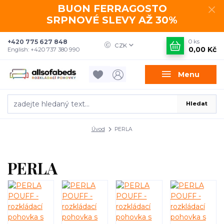
BUON FERRAGOSTO
SRPNOVÉ SLEVY AŽ 30%
+420 775 627 848
0
ks
CZK
0,00 Kč
English: +420 737 380 990
Menu
Hledat
Úvod
PERLA
PERLA