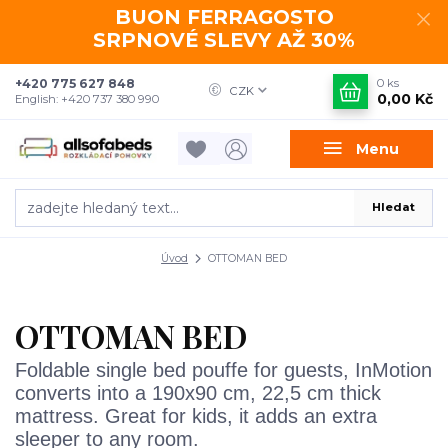
BUON FERRAGOSTO
SRPNOVÉ SLEVY AŽ 30%
+420 775 627 848
0
ks
CZK
0,00 Kč
English: +420 737 380 990
Menu
Hledat
Úvod
OTTOMAN BED
OTTOMAN BED
Foldable single bed pouffe for guests, InMotion
converts into a 190x90 cm, 22,5 cm thick
mattress. Great for kids, it adds an extra
sleeper to any room.