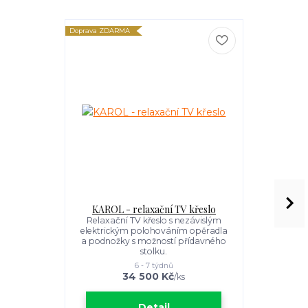
Doprava ZDARMA
Doprava ZDARM
KAROL - relaxační TV křeslo
MULTIPLA XL
Relaxační TV křeslo s nezávislým
Relaxační 
elektrickým polohováním opěradla
elektrický
a podnožky s možností přídavného
a podnožky,
stolku.
možnost
6 - 7 týdnů
34 500 Kč
4
/
ks
Detail