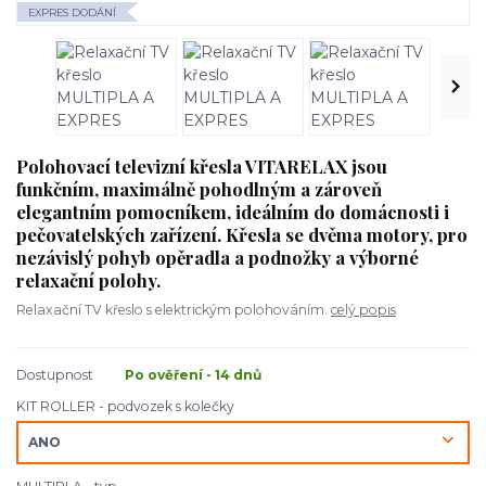
EXPRES DODÁNÍ
Polohovací televizní křesla VITARELAX jsou
funkčním, maximálně pohodlným a zároveň
elegantním pomocníkem, ideálním do domácnosti i
pečovatelských zařízení. Křesla se dvěma motory, pro
nezávislý pohyb opěradla a podnožky a výborné
relaxační polohy.
Relaxační TV křeslo s elektrickým polohováním.
celý popis
Dostupnost
Po ověření - 14 dnů
KIT ROLLER - podvozek s kolečky