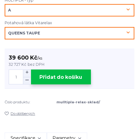
MULTIPLA - typ
Potahová látka Vitarelax
39 600 Kč
/
ks
32 727 Kč
bez DPH
Přidat do košíku
Číslo produktu:
mulltipla-relax-sklad/
Do oblíbených
Specifikace
Parametry