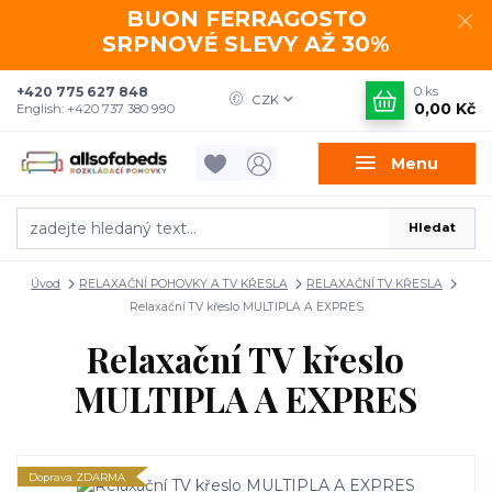
BUON FERRAGOSTO
SRPNOVÉ SLEVY AŽ 30%
+420 775 627 848
0
ks
CZK
0,00 Kč
English: +420 737 380 990
Menu
Hledat
Úvod
RELAXAČNÍ POHOVKY A TV KŘESLA
RELAXAČNÍ TV KŘESLA
Relaxační TV křeslo MULTIPLA A EXPRES
Relaxační TV křeslo
MULTIPLA A EXPRES
Doprava ZDARMA