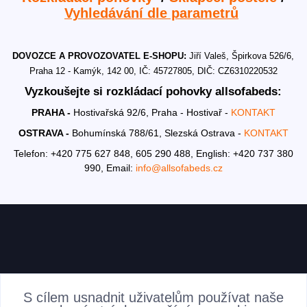
Vyhledávání dle parametrů
DOVOZCE A PROVOZOVATEL E-SHOPU:
Jiří Valeš, Špirkova 526/6,
Praha 12 - Kamýk, 142 00, IČ: 45727805, DIČ: CZ6310220532
Vyzkoušejte si rozkládací pohovky allsofabeds:
PRAHA -
Hostivařská 92/6, Praha - Hostivař -
KONTAKT
OSTRAVA -
Bohumínská 788/61, Slezská Ostrava -
KONTAKT
Telefon: +420 775 627 848, 605 290 488,
English: +420 737 380
990,
Email:
info@allsofabeds.cz
AKTUALITY
S cílem usnadnit uživatelům používat naše