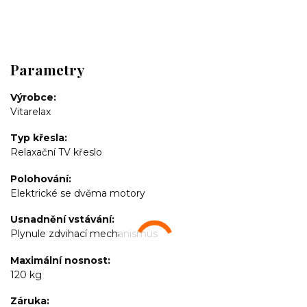
Parametry
Výrobce
Vitarelax
Typ křesla
Relaxační TV křeslo
Polohování
Elektrické se dvěma motory
Usnadnění vstávání
Plynule zdvihací mechanismus
Maximální nosnost
120 kg
Záruka