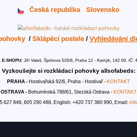
Česká republika
Slovensko
 pohovky
/
Sklápěcí postele
/
Vyhledávání dl
 E-SHOPU:
Jiří Valeš, Špirkova 526/6, Praha 12 - Kamýk, 142 00, I
Vyzkoušejte si rozkládací pohovky allsofabeds:
PRAHA -
Hostivařská 92/6, Praha - Hostivař -
KONTAKT
OSTRAVA -
Bohumínská 788/61, Slezská Ostrava -
KONTAKT
5 627 848, 605 290 488,
English: +420 737 380 990,
Email:
inf