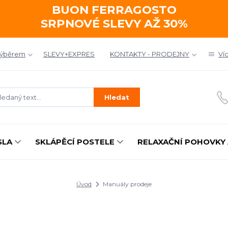
BUON FERRAGOSTO
SRPNOVÉ SLEVY AŽ 30%
výběrem
SLEVY+EXPRES
KONTAKTY - PRODEJNY
Ví
Hledat
SLA
SKLÁPĚCÍ POSTELE
RELAXAČNÍ POHOVKY 
Úvod
Manuály prodeje