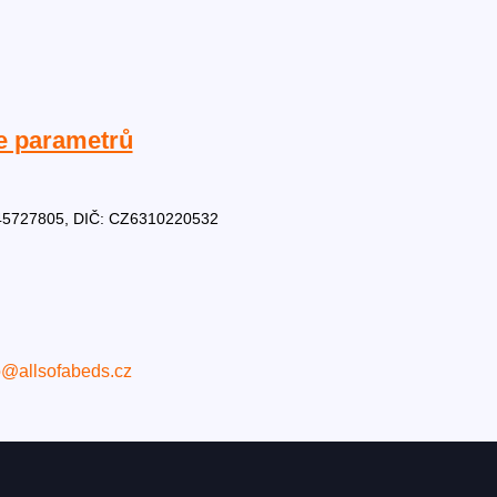
e parametrů
Č: 45727805, DIČ: CZ6310220532
o@allsofabeds.cz