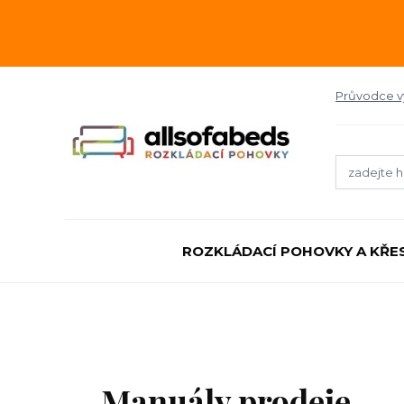
Průvodce 
ROZKLÁDACÍ POHOVKY A KŘE
Manuály prodeje