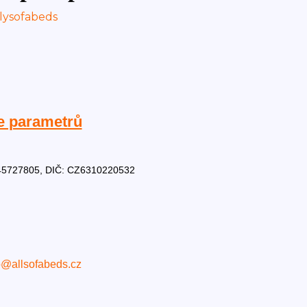
e parametrů
Č: 45727805, DIČ: CZ6310220532
o@allsofabeds.cz