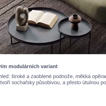
m modulárních variant
hled: široké a zaoblené podnože, měkká opěradl
e tvoří sochařsky působivou, a přesto útulnou p