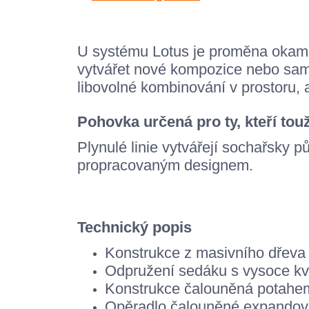
U systému Lotus je proměna okamž
vytvářet nové kompozice nebo sam
libovolné kombinování v prostoru, 
Pohovka určená pro ty, kteří touž
Plynulé linie vytvářejí sochařsky 
propracovaným designem.
Technický popis
Konstrukce z masivního dřeva 
Odpružení sedáku s vysoce kva
Konstrukce čalouněná potahem
Opěradlo čalouněné expandov