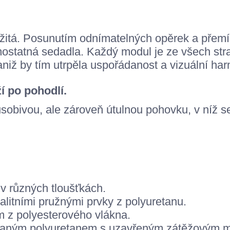
itá. Posunutím odnímatelných opěrek a přemí
ostatná sedadla. Každý modul je ze všech str
aniž by tím utrpěla uspořádanost a vizuální ha
í po pohodlí.
působivou, ale zároveň útulnou pohovku, v níž 
v různých tloušťkách.
litními pružnými prvky z polyuretanu.
 z polyesterového vlákna.
aným polyuretanem s uzavřeným zátěžovým m