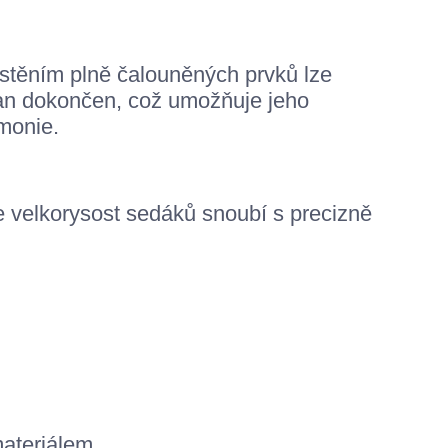
stěním plně čalouněných prvků lze
an dokončen, což umožňuje jeho
rmonie.
se velkorysost sedáků snoubí s precizně
ateriálem.