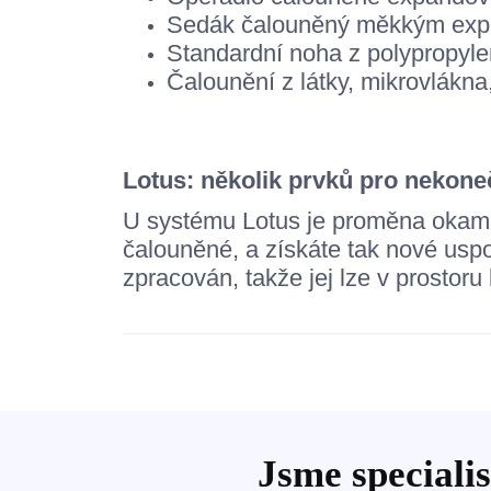
Sedák čalouněný měkkým expa
Standardní noha z polypropyle
Čalounění z látky, mikrovlákn
Lotus: několik prvků pro nekon
U systému Lotus je proměna okamžit
čalouněné, a získáte tak nové usp
zpracován, takže jej lze v prostor
Jsme specialis