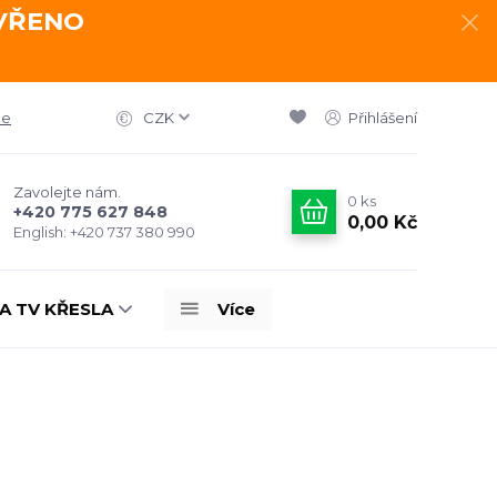
AVŘENO
ce
CZK
Přihlášení
Zavolejte nám.
0
ks
+420 775 627 848
0,00 Kč
English: +420 737 380 990
A TV KŘESLA
Více