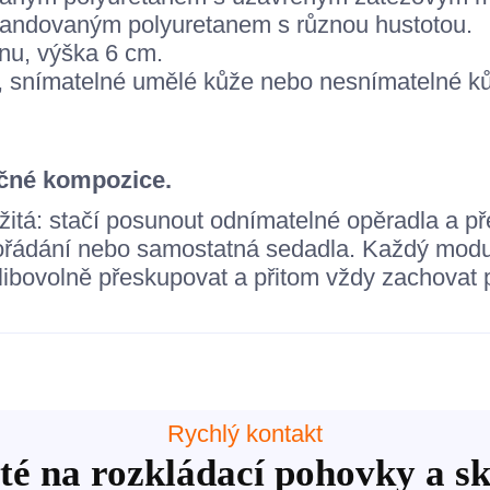
ndovaným polyuretanem s různou hustotou.
nu, výška 6 cm.
a, snímatelné umělé kůže nebo nesnímatelné k
ečné kompozice.
á: stačí posunout odnímatelné opěradla a přes
ořádání nebo samostatná sedadla. Každý modul
u libovolně přeskupovat a přitom vždy zachovat
Rychlý kontakt
té na rozkládací pohovky a sk