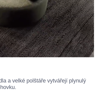
a a velké polštáře vytvářejí plynulý
ohovku.