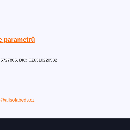
e parametrů
Č: 45727805, DIČ: CZ6310220532
o@allsofabeds.cz