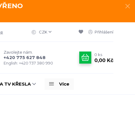
AVŘENO
ce
CZK
Přihlášení
Zavolejte nám.
0
ks
+420 775 627 848
0,00 Kč
English: +420 737 380 990
A TV KŘESLA
Více