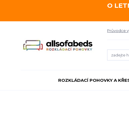
O LET
Průvodce 
ROZKLÁDACÍ POHOVKY A KŘE